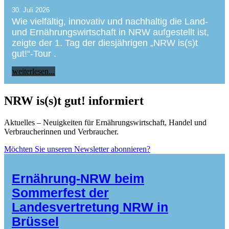
30. Juli 2026
Wie vielfältig, innovativ und nachhaltig die Land-
und Ernährungswirtschaft in NRW aufgestellt ist,
zeigte der 1. Tag der diesjährigen „NRW is(s)t
gut!“-Tour .
weiterlesen...
NRW is(s)t gut! informiert
Aktuelles – Neuigkeiten für Ernährungswirtschaft, Handel und
Verbraucherinnen und Verbraucher.
Möchten Sie unseren Newsletter abonnieren?
Ernährung-NRW beim
Sommerfest der
Landesvertretung NRW in
Brüssel