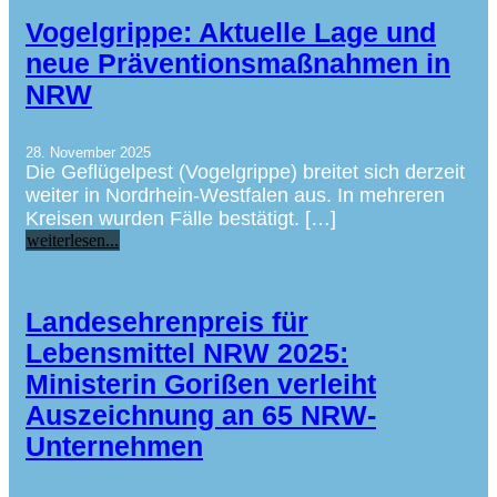
Vogelgrippe: Aktuelle Lage und
neue Präventionsmaßnahmen in
NRW
28. November 2025
Die Geflügelpest (Vogelgrippe) breitet sich derzeit
weiter in Nordrhein-Westfalen aus. In mehreren
Kreisen wurden Fälle bestätigt. […]
weiterlesen...
Landesehrenpreis für
Lebensmittel NRW 2025:
Ministerin Gorißen verleiht
Auszeichnung an 65 NRW-
Unternehmen