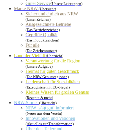
Guter Service
(Unsere Leistungen)
Marke NRW
(Übersicht)
Sicher und ehrlich aus NRW
(Unser Zeichen)
Ausgezeichnete Betriebe
(Das Betriebszeichen)
Geprüfte Qualität
(Das Produktzeichen)
Für alle
(Die Zeichennutzer)
Land der Vielfalt
(Übersicht)
Verantwortung für die Region
(Unsere Aufgabe)
Heimat für guten Geschmack
(Die NRW-Genussregionen)
Leidenschaft für Spezialitäten
(Erzeugnisse mit EU-Siegel)
Kleines Wissen für großen Genuss
(Rezepte & mehr)
NRW-Stories
(Übersicht)
NRW is(s)t gut! informiert
(Neues aus dem Verein)
Innovationen und Visionen
(Aktuelles zur Transformation)
Über den Tellerrand