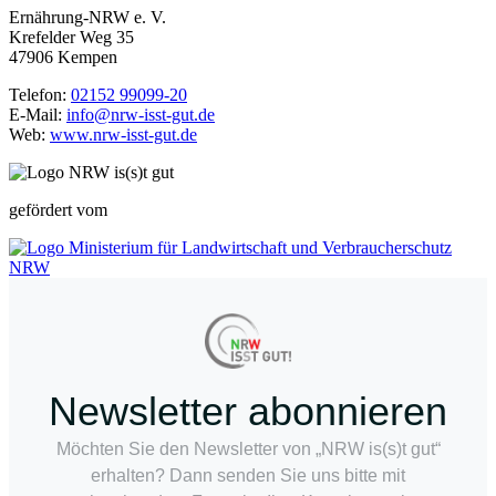
Ernährung-NRW e. V.
Krefelder Weg 35
47906 Kempen
Telefon:
02152 99099-20
E-Mail:
info@nrw-isst-gut.de
Web:
www.nrw-isst-gut.de
gefördert vom
Newsletter abonnieren
Möchten Sie den Newsletter von „NRW is(s)t gut“
erhalten? Dann senden Sie uns bitte mit