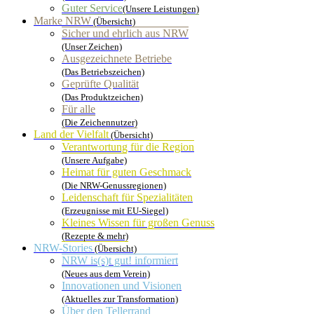
Guter Service
(Unsere Leistungen)
Marke NRW
(Übersicht)
Sicher und ehrlich aus NRW
(Unser Zeichen)
Ausgezeichnete Betriebe
(Das Betriebszeichen)
Geprüfte Qualität
(Das Produktzeichen)
Für alle
(Die Zeichennutzer)
Land der Vielfalt
(Übersicht)
Verantwortung für die Region
(Unsere Aufgabe)
Heimat für guten Geschmack
(Die NRW-Genussregionen)
Leidenschaft für Spezialitäten
(Erzeugnisse mit EU-Siegel)
Kleines Wissen für großen Genuss
(Rezepte & mehr)
NRW-Stories
(Übersicht)
NRW is(s)t gut! informiert
(Neues aus dem Verein)
Innovationen und Visionen
(Aktuelles zur Transformation)
Über den Tellerrand