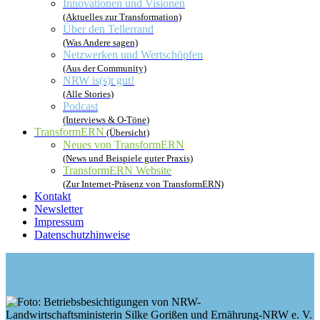
Innovationen und Visionen
(Aktuelles zur Transformation)
Über den Tellerrand
(Was Andere sagen)
Netzwerken und Wertschöpfen
(Aus der Community)
NRW is(s)t gut!
(Alle Stories)
Podcast
(Interviews & O-Töne)
TransformERN
(Übersicht)
Neues von TransformERN
(News und Beispiele guter Praxis)
TransformERN Website
(Zur Internet-Präsenz von TransformERN)
Kontakt
Newsletter
Impressum
Datenschutzhinweise