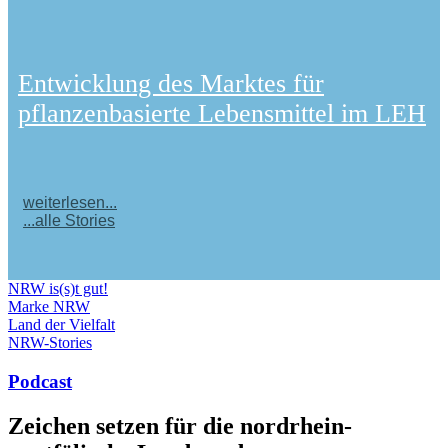
Entwicklung des Marktes für
pflanzenbasierte Lebensmittel im LEH
weiterlesen...
...alle Stories
NRW is(s)t gut!
Marke NRW
Land der Vielfalt
NRW-Stories
Podcast
Zeichen setzen für die nordrhein-