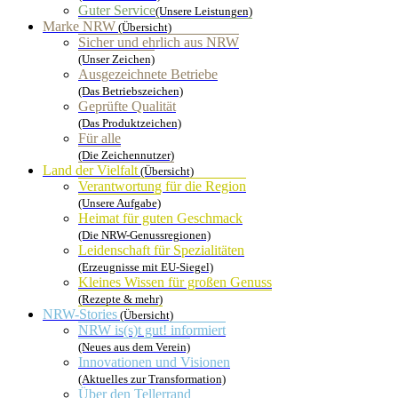
Guter Service
(Unsere Leistungen)
Marke NRW
(Übersicht)
Sicher und ehrlich aus NRW
(Unser Zeichen)
Ausgezeichnete Betriebe
(Das Betriebszeichen)
Geprüfte Qualität
(Das Produktzeichen)
Für alle
(Die Zeichennutzer)
Land der Vielfalt
(Übersicht)
Verantwortung für die Region
(Unsere Aufgabe)
Heimat für guten Geschmack
(Die NRW-Genussregionen)
Leidenschaft für Spezialitäten
(Erzeugnisse mit EU-Siegel)
Kleines Wissen für großen Genuss
(Rezepte & mehr)
NRW-Stories
(Übersicht)
NRW is(s)t gut! informiert
(Neues aus dem Verein)
Innovationen und Visionen
(Aktuelles zur Transformation)
Über den Tellerrand