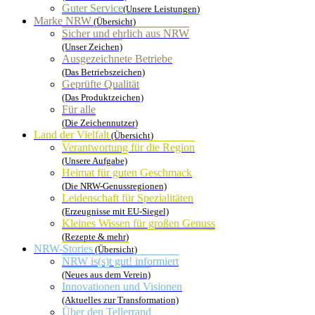
Guter Service
(Unsere Leistungen)
Marke NRW
(Übersicht)
Sicher und ehrlich aus NRW
(Unser Zeichen)
Ausgezeichnete Betriebe
(Das Betriebszeichen)
Geprüfte Qualität
(Das Produktzeichen)
Für alle
(Die Zeichennutzer)
Land der Vielfalt
(Übersicht)
Verantwortung für die Region
(Unsere Aufgabe)
Heimat für guten Geschmack
(Die NRW-Genussregionen)
Leidenschaft für Spezialitäten
(Erzeugnisse mit EU-Siegel)
Kleines Wissen für großen Genuss
(Rezepte & mehr)
NRW-Stories
(Übersicht)
NRW is(s)t gut! informiert
(Neues aus dem Verein)
Innovationen und Visionen
(Aktuelles zur Transformation)
Über den Tellerrand