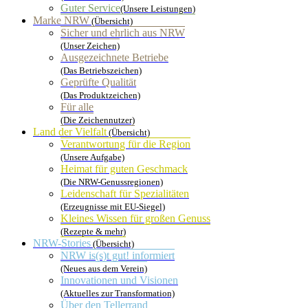
Guter Service
(Unsere Leistungen)
Marke NRW
(Übersicht)
Sicher und ehrlich aus NRW
(Unser Zeichen)
Ausgezeichnete Betriebe
(Das Betriebszeichen)
Geprüfte Qualität
(Das Produktzeichen)
Für alle
(Die Zeichennutzer)
Land der Vielfalt
(Übersicht)
Verantwortung für die Region
(Unsere Aufgabe)
Heimat für guten Geschmack
(Die NRW-Genussregionen)
Leidenschaft für Spezialitäten
(Erzeugnisse mit EU-Siegel)
Kleines Wissen für großen Genuss
(Rezepte & mehr)
NRW-Stories
(Übersicht)
NRW is(s)t gut! informiert
(Neues aus dem Verein)
Innovationen und Visionen
(Aktuelles zur Transformation)
Über den Tellerrand