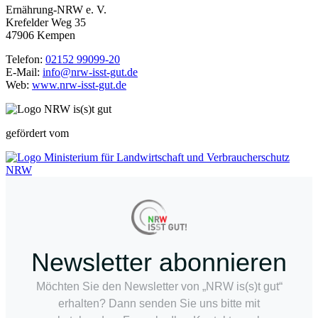
Ernährung-NRW e. V.
Krefelder Weg 35
47906 Kempen
Telefon:
02152 99099-20
E-Mail:
info@nrw-isst-gut.de
Web:
www.nrw-isst-gut.de
gefördert vom
Newsletter abonnieren
Möchten Sie den Newsletter von „NRW is(s)t gut“
erhalten? Dann senden Sie uns bitte mit