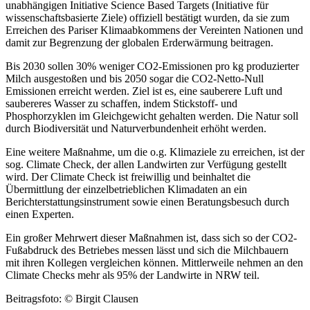
unabhängigen Initiative Science Based Targets (Initiative für
wissenschaftsbasierte Ziele) offiziell bestätigt wurden, da sie zum
Erreichen des Pariser Klimaabkommens der Vereinten Nationen und
damit zur Begrenzung der globalen Erderwärmung beitragen.
Bis 2030 sollen 30% weniger CO2-Emissionen pro kg produzierter
Milch ausgestoßen und bis 2050 sogar die CO2-Netto-Null
Emissionen erreicht werden. Ziel ist es, eine sauberere Luft und
saubereres Wasser zu schaffen, indem Stickstoff- und
Phosphorzyklen im Gleichgewicht gehalten werden. Die Natur soll
durch Biodiversität und Naturverbundenheit erhöht werden.
Eine weitere Maßnahme, um die o.g. Klimaziele zu erreichen, ist der
sog. Climate Check, der allen Landwirten zur Verfügung gestellt
wird. Der Climate Check ist freiwillig und beinhaltet die
Übermittlung der einzelbetrieblichen Klimadaten an ein
Berichterstattungsinstrument sowie einen Beratungsbesuch durch
einen Experten.
Ein großer Mehrwert dieser Maßnahmen ist, dass sich so der CO2-
Fußabdruck des Betriebes messen lässt und sich die Milchbauern
mit ihren Kollegen vergleichen können. Mittlerweile nehmen an den
Climate Checks mehr als 95% der Landwirte in NRW teil.
Beitragsfoto: © Birgit Clausen