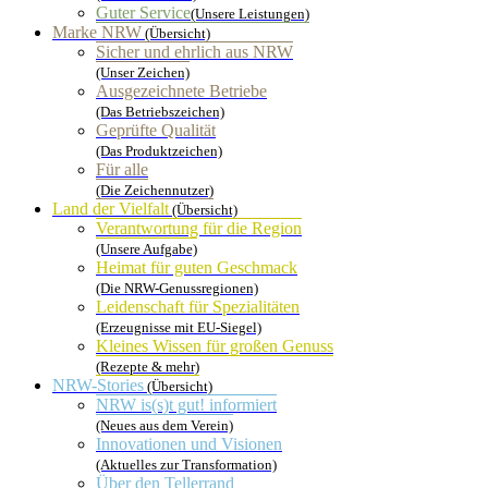
Guter Service
(Unsere Leistungen)
Marke NRW
(Übersicht)
Sicher und ehrlich aus NRW
(Unser Zeichen)
Ausgezeichnete Betriebe
(Das Betriebszeichen)
Geprüfte Qualität
(Das Produktzeichen)
Für alle
(Die Zeichennutzer)
Land der Vielfalt
(Übersicht)
Verantwortung für die Region
(Unsere Aufgabe)
Heimat für guten Geschmack
(Die NRW-Genussregionen)
Leidenschaft für Spezialitäten
(Erzeugnisse mit EU-Siegel)
Kleines Wissen für großen Genuss
(Rezepte & mehr)
NRW-Stories
(Übersicht)
NRW is(s)t gut! informiert
(Neues aus dem Verein)
Innovationen und Visionen
(Aktuelles zur Transformation)
Über den Tellerrand