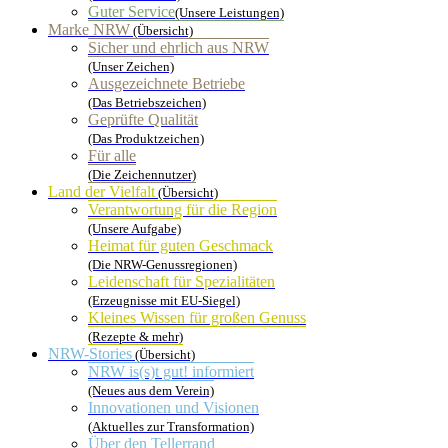
Guter Service
(Unsere Leistungen)
Marke NRW
(Übersicht)
Sicher und ehrlich aus NRW
(Unser Zeichen)
Ausgezeichnete Betriebe
(Das Betriebszeichen)
Geprüfte Qualität
(Das Produktzeichen)
Für alle
(Die Zeichennutzer)
Land der Vielfalt
(Übersicht)
Verantwortung für die Region
(Unsere Aufgabe)
Heimat für guten Geschmack
(Die NRW-Genussregionen)
Leidenschaft für Spezialitäten
(Erzeugnisse mit EU-Siegel)
Kleines Wissen für großen Genuss
(Rezepte & mehr)
NRW-Stories
(Übersicht)
NRW is(s)t gut! informiert
(Neues aus dem Verein)
Innovationen und Visionen
(Aktuelles zur Transformation)
Über den Tellerrand