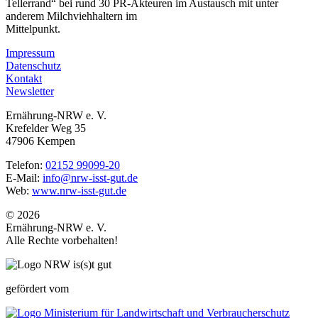
Tellerrand“ bei rund 30 PR-Akteuren im Austausch mit unter
anderem Milchviehhaltern im
Mittelpunkt.
Impressum
Datenschutz
Kontakt
Newsletter
Ernährung-NRW e. V.
Krefelder Weg 35
47906 Kempen
Telefon:
02152 99099-20
E-Mail:
info@nrw-isst-gut.de
Web:
www.nrw-isst-gut.de
© 2026
Ernährung-NRW e. V.
Alle Rechte vorbehalten!
gefördert vom