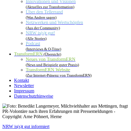
Innovationen und Visionen
(Aktuelles zur Transformation)
Über den Tellerrand
(Was Andere sagen)
Netzwerken und Wertschöpfen
(Aus der Community)
NRW is(s)t gut!
(Alle Stories)
Podcast
(Interviews & O-Töne)
TransformERN
(Übersicht)
Neues von TransformERN
(News und Beispiele guter Praxis)
TransformERN Website
(Zur Internet-Präsenz von TransformERN)
Kontakt
Newsletter
Impressum
Datenschutzhinweise
NRW is(s)t gut informiert