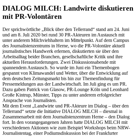
DIALOG MILCH: Landwirte diskutieren
mit PR-Volontären
Der sprichwörtliche „Blick über den Tellerrand“ stand am 24. Juni
und am 8. Juli 2020 bei rund 30 PR-Akteuren im Austausch mit
unter anderem Milchviehhaltern im Mittelpunkt. Auf dem Campus
des Journalistenzentrums in Herne, wo die PR-Volontäre aktuell
journalistisches Handwerk erlernen, diskutierten sie über den
Arbeitsalltag beider Branchen, gesellschaftliche Kritik und ihre
aktuellen Herausforderungen. Zwei Diskussionsabende mit
spannendem Austausch. So wurde im Juni ein Themenbogen
gespannt von Klimawandel und Wetter, über die Entwicklung auf
dem deutschen Zeitungsmarkt bis hin zur Themenfindung für
Pressemeldungen aus der Landwirtschaft. Im Juli ging es um PR.
Dazu gaben Patrick von Glasow, PR-Lounge Köln und Leonhard
Große Kintrup, Münster, Tipps zu unter anderem erfolgreicher
Ansprache von Journalisten.
Mit dem Event „Landwirte und PR-Akteure im Dialog – über den
Tellerrand“ setzte die Initiative DIALOG MILCH – diesmal in
Zusammenarbeit mit dem Journalistenzentrum Herne – den Dialog
fort. In den vorangegangenen Jahren hatte DIALOG MILCH mit
verschiedenen Aktionen wie zum Beispiel Workshops beim NRW-
Journalistentag, einer Podiumsdiskussion bei der Frankfurter