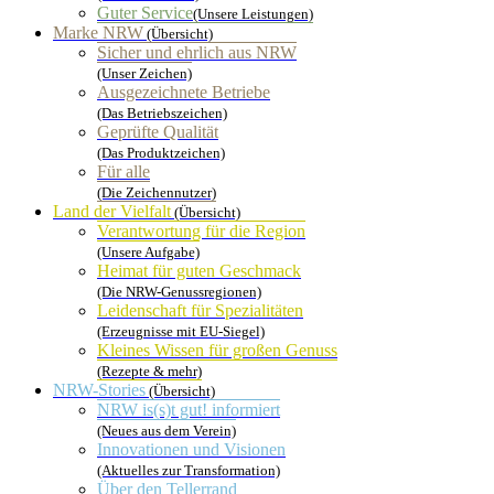
Guter Service
(Unsere Leistungen)
Marke NRW
(Übersicht)
Sicher und ehrlich aus NRW
(Unser Zeichen)
Ausgezeichnete Betriebe
(Das Betriebszeichen)
Geprüfte Qualität
(Das Produktzeichen)
Für alle
(Die Zeichennutzer)
Land der Vielfalt
(Übersicht)
Verantwortung für die Region
(Unsere Aufgabe)
Heimat für guten Geschmack
(Die NRW-Genussregionen)
Leidenschaft für Spezialitäten
(Erzeugnisse mit EU-Siegel)
Kleines Wissen für großen Genuss
(Rezepte & mehr)
NRW-Stories
(Übersicht)
NRW is(s)t gut! informiert
(Neues aus dem Verein)
Innovationen und Visionen
(Aktuelles zur Transformation)
Über den Tellerrand