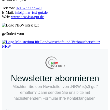
Telefon:
02152 99099-20
E-Mail:
info@nrw-isst-gut.de
Web:
www.nrw-isst-gut.de
gefördert vom
Newsletter abonnieren
Möchten Sie den Newsletter von „NRW is(s)t gut“
erhalten? Dann senden Sie uns bitte mit
nachstehendem Formular Ihre Kontaktangaben: