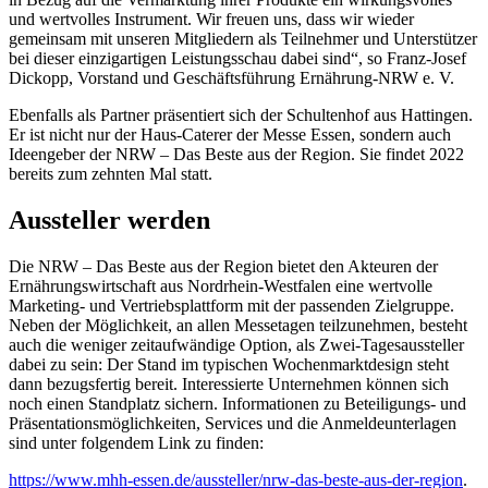
und wertvolles Instrument. Wir freuen uns, dass wir wieder
gemeinsam mit unseren Mitgliedern als Teilnehmer und Unterstützer
bei dieser einzigartigen Leistungsschau dabei sind“, so Franz-Josef
Dickopp, Vorstand und Geschäftsführung Ernährung-NRW e. V.
Ebenfalls als Partner präsentiert sich der Schultenhof aus Hattingen.
Er ist nicht nur der Haus-Caterer der Messe Essen, sondern auch
Ideengeber der NRW – Das Beste aus der Region. Sie findet 2022
bereits zum zehnten Mal statt.
Aussteller werden
Die NRW – Das Beste aus der Region bietet den Akteuren der
Ernährungswirtschaft aus Nordrhein-Westfalen eine wertvolle
Marketing- und Vertriebsplattform mit der passenden Zielgruppe.
Neben der Möglichkeit, an allen Messetagen teilzunehmen, besteht
auch die weniger zeitaufwändige Option, als Zwei-Tagesaussteller
dabei zu sein: Der Stand im typischen Wochenmarktdesign steht
dann bezugsfertig bereit. Interessierte Unternehmen können sich
noch einen Standplatz sichern. Informationen zu Beteiligungs- und
Präsentationsmöglichkeiten, Services und die Anmeldeunterlagen
sind unter folgendem Link zu finden:
https://www.mhh-essen.de/aussteller/nrw-das-beste-aus-der-region
.