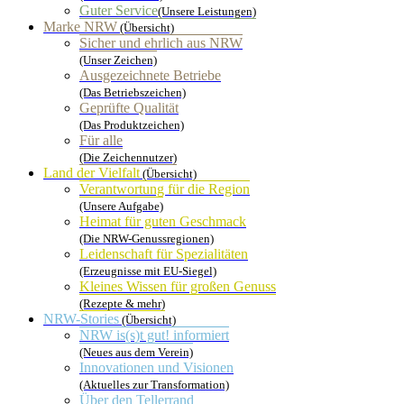
Guter Service
(Unsere Leistungen)
Marke NRW
(Übersicht)
Sicher und ehrlich aus NRW
(Unser Zeichen)
Ausgezeichnete Betriebe
(Das Betriebszeichen)
Geprüfte Qualität
(Das Produktzeichen)
Für alle
(Die Zeichennutzer)
Land der Vielfalt
(Übersicht)
Verantwortung für die Region
(Unsere Aufgabe)
Heimat für guten Geschmack
(Die NRW-Genussregionen)
Leidenschaft für Spezialitäten
(Erzeugnisse mit EU-Siegel)
Kleines Wissen für großen Genuss
(Rezepte & mehr)
NRW-Stories
(Übersicht)
NRW is(s)t gut! informiert
(Neues aus dem Verein)
Innovationen und Visionen
(Aktuelles zur Transformation)
Über den Tellerrand