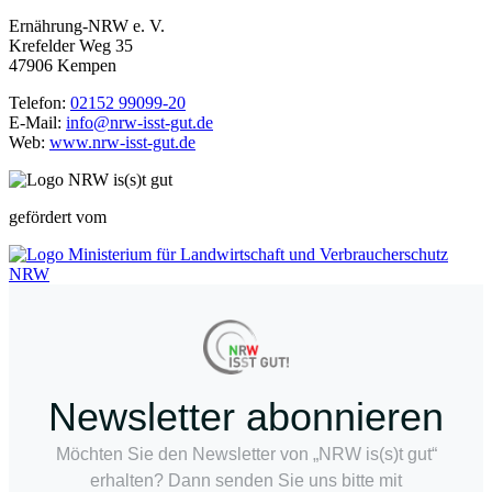
Ernährung-NRW e. V.
Krefelder Weg 35
47906 Kempen
Telefon:
02152 99099-20
E-Mail:
info@nrw-isst-gut.de
Web:
www.nrw-isst-gut.de
gefördert vom
Newsletter abonnieren
Möchten Sie den Newsletter von „NRW is(s)t gut“
erhalten? Dann senden Sie uns bitte mit