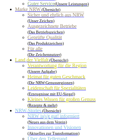
Guter Service
(Unsere Leistungen)
Marke NRW
(Übersicht)
Sicher und ehrlich aus NRW
(Unser Zeichen)
Ausgezeichnete Betriebe
(Das Betriebszeichen)
Geprüfte Qualität
(Das Produktzeichen)
Für alle
(Die Zeichennutzer)
Land der Vielfalt
(Übersicht)
Verantwortung für die Region
(Unsere Aufgabe)
Heimat für guten Geschmack
(Die NRW-Genussregionen)
Leidenschaft für Spezialitäten
(Erzeugnisse mit EU-Siegel)
Kleines Wissen für großen Genuss
(Rezepte & mehr)
NRW-Stories
(Übersicht)
NRW is(s)t gut! informiert
(Neues aus dem Verein)
Innovationen und Visionen
(Aktuelles zur Transformation)
Über den Tellerrand