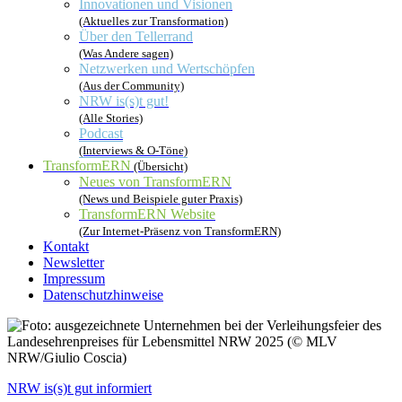
Innovationen und Visionen
(Aktuelles zur Transformation)
Über den Tellerrand
(Was Andere sagen)
Netzwerken und Wertschöpfen
(Aus der Community)
NRW is(s)t gut!
(Alle Stories)
Podcast
(Interviews & O-Töne)
TransformERN
(Übersicht)
Neues von TransformERN
(News und Beispiele guter Praxis)
TransformERN Website
(Zur Internet-Präsenz von TransformERN)
Kontakt
Newsletter
Impressum
Datenschutzhinweise
NRW is(s)t gut informiert