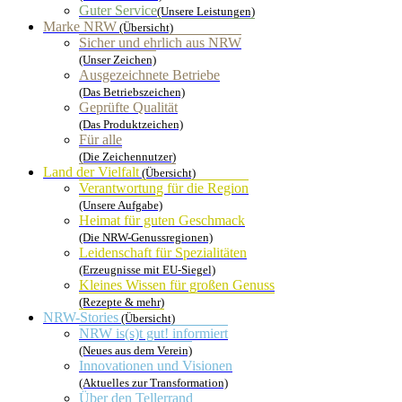
Guter Service
(Unsere Leistungen)
Marke NRW
(Übersicht)
Sicher und ehrlich aus NRW
(Unser Zeichen)
Ausgezeichnete Betriebe
(Das Betriebszeichen)
Geprüfte Qualität
(Das Produktzeichen)
Für alle
(Die Zeichennutzer)
Land der Vielfalt
(Übersicht)
Verantwortung für die Region
(Unsere Aufgabe)
Heimat für guten Geschmack
(Die NRW-Genussregionen)
Leidenschaft für Spezialitäten
(Erzeugnisse mit EU-Siegel)
Kleines Wissen für großen Genuss
(Rezepte & mehr)
NRW-Stories
(Übersicht)
NRW is(s)t gut! informiert
(Neues aus dem Verein)
Innovationen und Visionen
(Aktuelles zur Transformation)
Über den Tellerrand