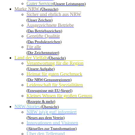
Guter Service
(Unsere Leistungen)
Marke NRW
(Übersicht)
Sicher und ehrlich aus NRW
(Unser Zeichen)
Ausgezeichnete Betriebe
(Das Betriebszeichen)
Geprüfte Qualität
(Das Produktzeichen)
Für alle
(Die Zeichennutzer)
Land der Vielfalt
(Übersicht)
Verantwortung für die Region
(Unsere Aufgabe)
Heimat für guten Geschmack
(Die NRW-Genussregionen)
Leidenschaft für Spezialitäten
(Erzeugnisse mit EU-Siegel)
Kleines Wissen für großen Genuss
(Rezepte & mehr)
NRW-Stories
(Übersicht)
NRW is(s)t gut! informiert
(Neues aus dem Verein)
Innovationen und Visionen
(Aktuelles zur Transformation)
Über den Tellerrand