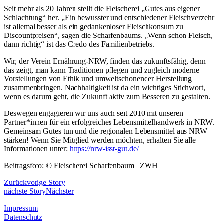
Seit mehr als 20 Jahren stellt die Fleischerei „Gutes aus eigener
Schlachtung“ her. „Ein bewusster und entschiedener Fleischverzehr
ist allemal besser als ein gedankenloser Fleischkonsum zu
Discountpreisen“, sagen die Scharfenbaums. „Wenn schon Fleisch,
dann richtig“ ist das Credo des Familienbetriebs.
Wir, der Verein Ernährung-NRW, finden das zukunftsfähig, denn
das zeigt, man kann Traditionen pflegen und zugleich moderne
Vorstellungen von Ethik und umweltschonender Herstellung
zusammenbringen. Nachhaltigkeit ist da ein wichtiges Stichwort,
wenn es darum geht, die Zukunft aktiv zum Besseren zu gestalten.
Deswegen engagieren wir uns auch seit 2010 mit unseren
Partner*innen für ein erfolgreiches Lebensmittelhandwerk in NRW.
Gemeinsam Gutes tun und die regionalen Lebensmittel aus NRW
stärken! Wenn Sie Mitglied werden möchten, erhalten Sie alle
Informationen unter:
https://nrw-isst-gut.de/
Beitragsfoto: © Fleischerei Scharfenbaum | ZWH
Zurück
vorige Story
nächste Story
Nächster
Impressum
Datenschutz