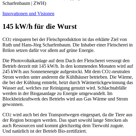
Innovationen und Visionen
145 kW/h für die Wurst
CO
einsparen bei der Fleischproduktion ist das erklärte Ziel von
2
Ruth und Hans-Jörg Scharfenbaum. Die Inhaber einer Fleischerei in
Brilon setzen dafür vor allem auf grüne Energie.
Die Photovoltaikanlage auf dem Dach der Fleischerei versorgt den
Betrieb derzeit mit 145 kW/h. In den kommenden Monaten wird auf
245 kW/h aus Sonnenenergie aufgestockt. Mit dem CO
-neutralen
2
Strom werden unter anderem die Kühlhäuser betrieben. Die Wärme,
die bei der Kühlung entsteht, heizt durch Wärmerückgewinnung das
Wasser auf, welches zur Reinigung genutzt wird. Schlachtabfälle
werden in der Biogasanlage zu Energie umgewandelt. Im
Blockheizkraftwerk des Betriebs wird aus Gas Wärme und Strom
gewonnen.
CO
wird auch bei den Transportwegen eingespart, da die Tiere aus
2
der Region bezogen werden. Das spart sowohl lange Strecken als
auch Ressourcen und kommt gleichzeitig dem Tierwohl zugute.
Und natürlich ist der Betrieb Bio-zertifiziert.