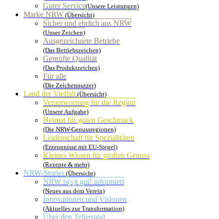
Guter Service
(Unsere Leistungen)
Marke NRW
(Übersicht)
Sicher und ehrlich aus NRW
(Unser Zeichen)
Ausgezeichnete Betriebe
(Das Betriebszeichen)
Geprüfte Qualität
(Das Produktzeichen)
Für alle
(Die Zeichennutzer)
Land der Vielfalt
(Übersicht)
Verantwortung für die Region
(Unsere Aufgabe)
Heimat für guten Geschmack
(Die NRW-Genussregionen)
Leidenschaft für Spezialitäten
(Erzeugnisse mit EU-Siegel)
Kleines Wissen für großen Genuss
(Rezepte & mehr)
NRW-Stories
(Übersicht)
NRW is(s)t gut! informiert
(Neues aus dem Verein)
Innovationen und Visionen
(Aktuelles zur Transformation)
Über den Tellerrand