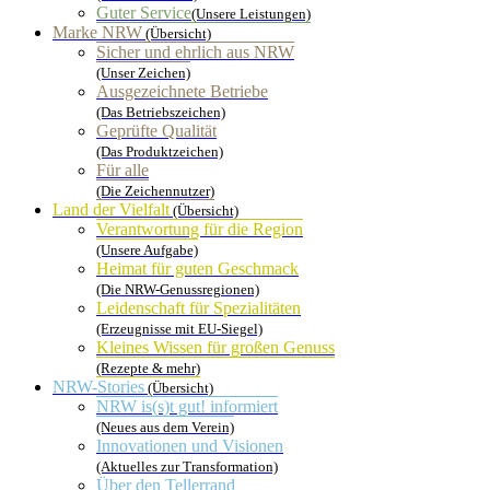
Guter Service
(Unsere Leistungen)
Marke NRW
(Übersicht)
Sicher und ehrlich aus NRW
(Unser Zeichen)
Ausgezeichnete Betriebe
(Das Betriebszeichen)
Geprüfte Qualität
(Das Produktzeichen)
Für alle
(Die Zeichennutzer)
Land der Vielfalt
(Übersicht)
Verantwortung für die Region
(Unsere Aufgabe)
Heimat für guten Geschmack
(Die NRW-Genussregionen)
Leidenschaft für Spezialitäten
(Erzeugnisse mit EU-Siegel)
Kleines Wissen für großen Genuss
(Rezepte & mehr)
NRW-Stories
(Übersicht)
NRW is(s)t gut! informiert
(Neues aus dem Verein)
Innovationen und Visionen
(Aktuelles zur Transformation)
Über den Tellerrand