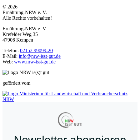
© 2026
Ernährung-NRW e. V.
Alle Rechte vorbehalten!
Ernährung-NRW e. V.
Krefelder Weg 35
47906 Kempen
Telefon:
02152 99099-20
E-Mail:
info@nrw-isst-gut.de
Web:
www.nrw-isst-gut.de
gefördert vom
Newsletter abonnieren