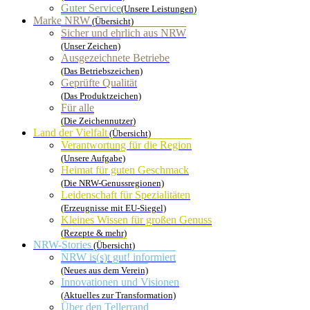
Guter Service
(Unsere Leistungen)
Marke NRW
(Übersicht)
Sicher und ehrlich aus NRW
(Unser Zeichen)
Ausgezeichnete Betriebe
(Das Betriebszeichen)
Geprüfte Qualität
(Das Produktzeichen)
Für alle
(Die Zeichennutzer)
Land der Vielfalt
(Übersicht)
Verantwortung für die Region
(Unsere Aufgabe)
Heimat für guten Geschmack
(Die NRW-Genussregionen)
Leidenschaft für Spezialitäten
(Erzeugnisse mit EU-Siegel)
Kleines Wissen für großen Genuss
(Rezepte & mehr)
NRW-Stories
(Übersicht)
NRW is(s)t gut! informiert
(Neues aus dem Verein)
Innovationen und Visionen
(Aktuelles zur Transformation)
Über den Tellerrand