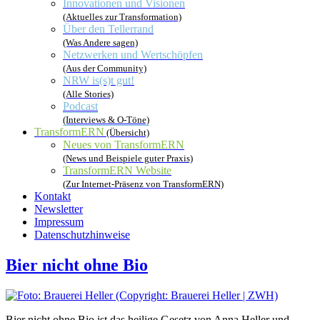
Innovationen und Visionen
(Aktuelles zur Transformation)
Über den Tellerrand
(Was Andere sagen)
Netzwerken und Wertschöpfen
(Aus der Community)
NRW is(s)t gut!
(Alle Stories)
Podcast
(Interviews & O-Töne)
TransformERN
(Übersicht)
Neues von TransformERN
(News und Beispiele guter Praxis)
TransformERN Website
(Zur Internet-Präsenz von TransformERN)
Kontakt
Newsletter
Impressum
Datenschutzhinweise
Bier nicht ohne Bio
Bier nicht ohne Bio ist das heilige Gesetz von Anna Heller und