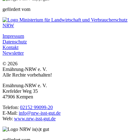
gefördert vom
Impressum
Datenschutz
Kontakt
Newsletter
© 2026
Ernährung-NRW e. V.
Alle Rechte vorbehalten!
Ernährung-NRW e. V.
Krefelder Weg 35
47906 Kempen
Telefon:
02152 99099-20
E-Mail:
info@nrw-isst-gut.de
Web:
www.nrw-isst-gut.de
gefördert vom