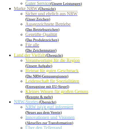
Guter Service
(Unsere Leistungen)
Marke NRW
(Übersicht)
Sicher und ehrlich aus NRW
(Unser Zeichen)
Ausgezeichnete Betriebe
(Das Betriebszeichen)
Geprüfte Qualität
(Das Produktzeichen)
Für alle
(Die Zeichennutzer)
Land der Vielfalt
(Übersicht)
Verantwortung für die Region
(Unsere Aufgabe)
Heimat für guten Geschmack
(Die NRW-Genussregionen)
Leidenschaft für Spezialitäten
(Erzeugnisse mit EU-Siegel)
Kleines Wissen für großen Genuss
(Rezepte & mehr)
NRW-Stories
(Übersicht)
NRW is(s)t gut! informiert
(Neues aus dem Verein)
Innovationen und Visionen
(Aktuelles zur Transformation)
Über den Tellerrand