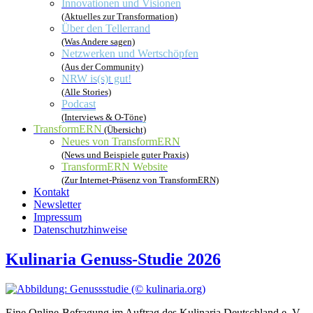
Innovationen und Visionen
(Aktuelles zur Transformation)
Über den Tellerrand
(Was Andere sagen)
Netzwerken und Wertschöpfen
(Aus der Community)
NRW is(s)t gut!
(Alle Stories)
Podcast
(Interviews & O-Töne)
TransformERN
(Übersicht)
Neues von TransformERN
(News und Beispiele guter Praxis)
TransformERN Website
(Zur Internet-Präsenz von TransformERN)
Kontakt
Newsletter
Impressum
Datenschutzhinweise
Kulinaria Genuss-Studie 2026
Eine Online-Befragung im Auftrag des Kulinaria Deutschland e. V.