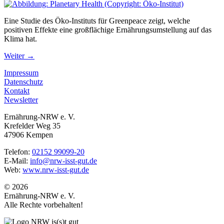
Eine Studie des Öko-Instituts für Greenpeace zeigt, welche
positiven Effekte eine großflächige Ernährungsumstellung auf das
Klima hat.
Weiter
→
Impressum
Datenschutz
Kontakt
Newsletter
Ernährung-NRW e. V.
Krefelder Weg 35
47906 Kempen
Telefon:
02152 99099-20
E-Mail:
info@nrw-isst-gut.de
Web:
www.nrw-isst-gut.de
© 2026
Ernährung-NRW e. V.
Alle Rechte vorbehalten!