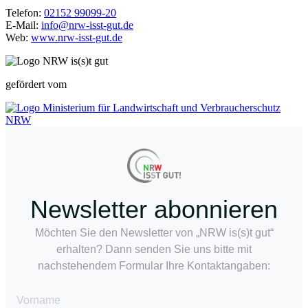
Telefon:
02152 99099-20
E-Mail:
info@nrw-isst-gut.de
Web:
www.nrw-isst-gut.de
gefördert vom
Newsletter abonnieren
Möchten Sie den Newsletter von „NRW is(s)t gut“
erhalten? Dann senden Sie uns bitte mit
nachstehendem Formular Ihre Kontaktangaben:
Vorname