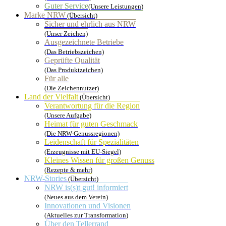
Guter Service
(Unsere Leistungen)
Marke NRW
(Übersicht)
Sicher und ehrlich aus NRW
(Unser Zeichen)
Ausgezeichnete Betriebe
(Das Betriebszeichen)
Geprüfte Qualität
(Das Produktzeichen)
Für alle
(Die Zeichennutzer)
Land der Vielfalt
(Übersicht)
Verantwortung für die Region
(Unsere Aufgabe)
Heimat für guten Geschmack
(Die NRW-Genussregionen)
Leidenschaft für Spezialitäten
(Erzeugnisse mit EU-Siegel)
Kleines Wissen für großen Genuss
(Rezepte & mehr)
NRW-Stories
(Übersicht)
NRW is(s)t gut! informiert
(Neues aus dem Verein)
Innovationen und Visionen
(Aktuelles zur Transformation)
Über den Tellerrand