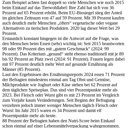
Zum Beispiel achten fast doppelt so viele Menschen wie noch 2015
beim Einkauf auf das Tierwohllabel: Ihre Zahl hat sich von 36
Prozent auf 65 Prozent erhöht. Beim EU-Biosiegel stieg der Anteil
im gleichen Zeitraum von 47 auf 59 Prozent. Mit 39 Prozent kaufen
auch deutlich mehr Menschen „öfters“ vegetarische oder vegane
Alternativen zu tierischen Produkten. 2020 lag dieser Wert bei 29
Prozent.
Erstaunlich konstant hingegen ist die Antwort auf die Frage, was
den Menschen beim Essen (sehr) wichtig ist: Seit 2015 beantworten
98 oder 99 Prozent dies mit „gutem Geschmack“ (2024: 99
Prozent). Das Kriterium „gesund“ steht ebenso traditionell mit je 89
bis 92 Prozent an Platz zwei (2024: 91 Prozent). Frauen legen dabei
mit 97 Prozent deutlich mehr Wert auf gesunde Ernährung als
Männer (85 Prozent).
Laut den Ergebnissen des Ernährungsreports 2024 essen 71 Prozent
der Befragten mindestens einmal am Tag Obst und Gemüse,
Milchprodukte wie Joghurt oder Käse stehen bei 62 Prozent auf
dem täglichen Speiseplan. Das sind vier Prozentpunkte mehr als
2023. Bei Fleisch oder Wurst gibt es mit 23 Prozent im Vergleich
zum Vorjahr kaum Veränderungen. Seit Beginn der Befragung
verzehren jedoch immer weniger Menschen täglich Fleisch oder
Wurst: Im Jahr 2015 waren es 34 Prozent und damit elf
Prozentpunkte mehr als heute.
88 Prozent der Befragten haben den Nutri-Score beim Einkauf
schon einmal auf einer Lebensmittelverpackung wahrgenommen.