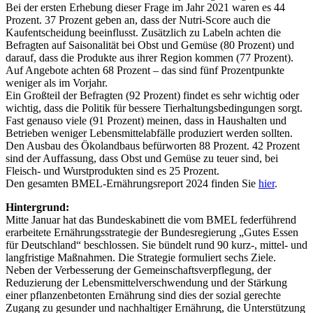
Bei der ersten Erhebung dieser Frage im Jahr 2021 waren es 44
Prozent. 37 Prozent geben an, dass der Nutri-Score auch die
Kaufentscheidung beeinflusst. Zusätzlich zu Labeln achten die
Befragten auf Saisonalität bei Obst und Gemüse (80 Prozent) und
darauf, dass die Produkte aus ihrer Region kommen (77 Prozent).
Auf Angebote achten 68 Prozent – das sind fünf Prozentpunkte
weniger als im Vorjahr.
Ein Großteil der Befragten (92 Prozent) findet es sehr wichtig oder
wichtig, dass die Politik für bessere Tierhaltungsbedingungen sorgt.
Fast genauso viele (91 Prozent) meinen, dass in Haushalten und
Betrieben weniger Lebensmittelabfälle produziert werden sollten.
Den Ausbau des Ökolandbaus befürworten 88 Prozent. 42 Prozent
sind der Auffassung, dass Obst und Gemüse zu teuer sind, bei
Fleisch- und Wurstprodukten sind es 25 Prozent.
Den gesamten BMEL-Ernährungsreport 2024 finden Sie
hier
.
Hintergrund:
Mitte Januar hat das Bundeskabinett die vom BMEL federführend
erarbeitete Ernährungsstrategie der Bundesregierung „Gutes Essen
für Deutschland“ beschlossen. Sie bündelt rund 90 kurz-, mittel- und
langfristige Maßnahmen. Die Strategie formuliert sechs Ziele.
Neben der Verbesserung der Gemeinschaftsverpflegung, der
Reduzierung der Lebensmittelverschwendung und der Stärkung
einer pflanzenbetonten Ernährung sind dies der sozial gerechte
Zugang zu gesunder und nachhaltiger Ernährung, die Unterstützung