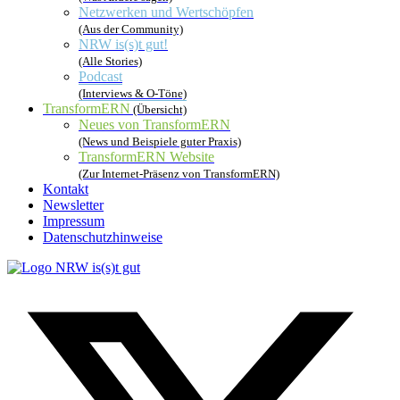
Netzwerken und Wertschöpfen
(Aus der Community)
NRW is(s)t gut!
(Alle Stories)
Podcast
(Interviews & O-Töne)
TransformERN
(Übersicht)
Neues von TransformERN
(News und Beispiele guter Praxis)
TransformERN Website
(Zur Internet-Präsenz von TransformERN)
Kontakt
Newsletter
Impressum
Datenschutzhinweise