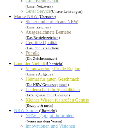
Gute Partnerschaft
(Unser Netzwerk)
Guter Service
(Unsere Leistungen)
Marke NRW
(Übersicht)
Sicher und ehrlich aus NRW
(Unser Zeichen)
Ausgezeichnete Betriebe
(Das Betriebszeichen)
Geprüfte Qualität
(Das Produktzeichen)
Für alle
(Die Zeichennutzer)
Land der Vielfalt
(Übersicht)
Verantwortung für die Region
(Unsere Aufgabe)
Heimat für guten Geschmack
(Die NRW-Genussregionen)
Leidenschaft für Spezialitäten
(Erzeugnisse mit EU-Siegel)
Kleines Wissen für großen Genuss
(Rezepte & mehr)
NRW-Stories
(Übersicht)
NRW is(s)t gut! informiert
(Neues aus dem Verein)
Innovationen und Visionen