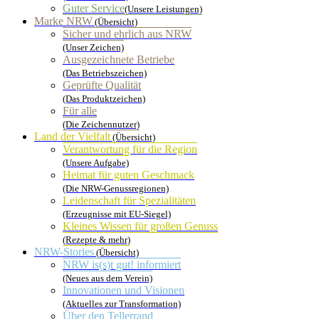
Guter Service
(Unsere Leistungen)
Marke NRW
(Übersicht)
Sicher und ehrlich aus NRW
(Unser Zeichen)
Ausgezeichnete Betriebe
(Das Betriebszeichen)
Geprüfte Qualität
(Das Produktzeichen)
Für alle
(Die Zeichennutzer)
Land der Vielfalt
(Übersicht)
Verantwortung für die Region
(Unsere Aufgabe)
Heimat für guten Geschmack
(Die NRW-Genussregionen)
Leidenschaft für Spezialitäten
(Erzeugnisse mit EU-Siegel)
Kleines Wissen für großen Genuss
(Rezepte & mehr)
NRW-Stories
(Übersicht)
NRW is(s)t gut! informiert
(Neues aus dem Verein)
Innovationen und Visionen
(Aktuelles zur Transformation)
Über den Tellerrand