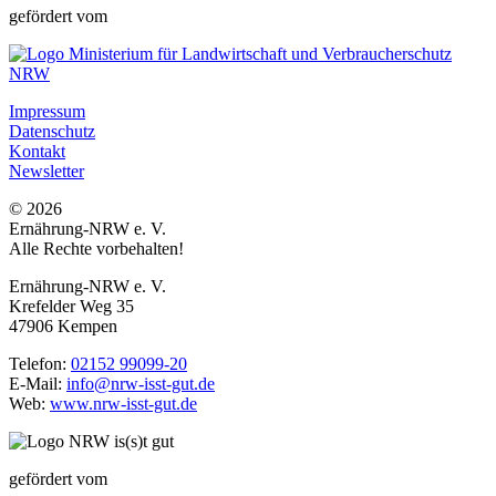
gefördert vom
Impressum
Datenschutz
Kontakt
Newsletter
© 2026
Ernährung-NRW e. V.
Alle Rechte vorbehalten!
Ernährung-NRW e. V.
Krefelder Weg 35
47906 Kempen
Telefon:
02152 99099-20
E-Mail:
info@nrw-isst-gut.de
Web:
www.nrw-isst-gut.de
gefördert vom