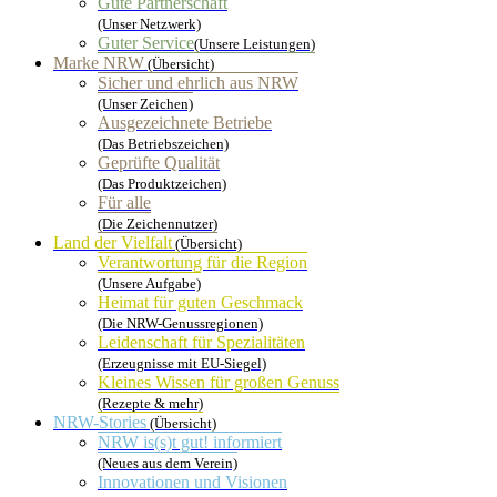
Gute Partnerschaft
(Unser Netzwerk)
Guter Service
(Unsere Leistungen)
Marke NRW
(Übersicht)
Sicher und ehrlich aus NRW
(Unser Zeichen)
Ausgezeichnete Betriebe
(Das Betriebszeichen)
Geprüfte Qualität
(Das Produktzeichen)
Für alle
(Die Zeichennutzer)
Land der Vielfalt
(Übersicht)
Verantwortung für die Region
(Unsere Aufgabe)
Heimat für guten Geschmack
(Die NRW-Genussregionen)
Leidenschaft für Spezialitäten
(Erzeugnisse mit EU-Siegel)
Kleines Wissen für großen Genuss
(Rezepte & mehr)
NRW-Stories
(Übersicht)
NRW is(s)t gut! informiert
(Neues aus dem Verein)
Innovationen und Visionen