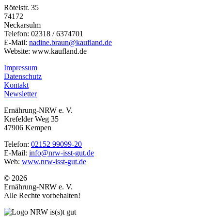
Rötelstr. 35
74172
Neckarsulm
Telefon: 02318 / 6374701
E-Mail:
nadine.braun@kaufland.de
Website: www.kaufland.de
Impressum
Datenschutz
Kontakt
Newsletter
Ernährung-NRW e. V.
Krefelder Weg 35
47906 Kempen
Telefon:
02152 99099-20
E-Mail:
info@nrw-isst-gut.de
Web:
www.nrw-isst-gut.de
© 2026
Ernährung-NRW e. V.
Alle Rechte vorbehalten!