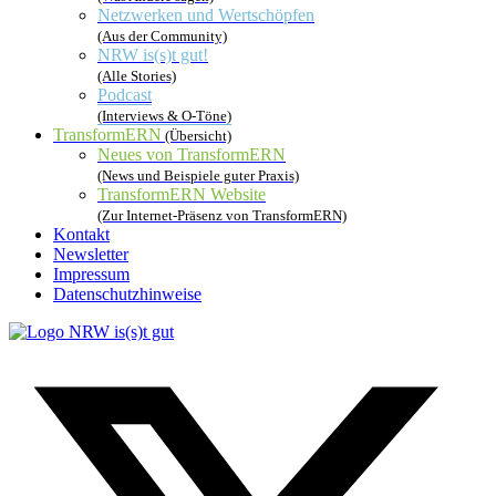
Netzwerken und Wertschöpfen
(Aus der Community)
NRW is(s)t gut!
(Alle Stories)
Podcast
(Interviews & O-Töne)
TransformERN
(Übersicht)
Neues von TransformERN
(News und Beispiele guter Praxis)
TransformERN Website
(Zur Internet-Präsenz von TransformERN)
Kontakt
Newsletter
Impressum
Datenschutzhinweise