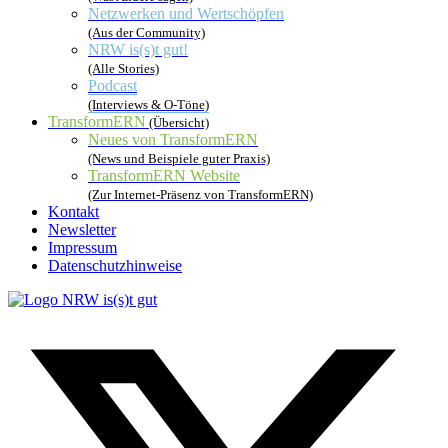
Netzwerken und Wertschöpfen
(Aus der Community)
NRW is(s)t gut!
(Alle Stories)
Podcast
(Interviews & O-Töne)
TransformERN
(Übersicht)
Neues von TransformERN
(News und Beispiele guter Praxis)
TransformERN Website
(Zur Internet-Präsenz von TransformERN)
Kontakt
Newsletter
Impressum
Datenschutzhinweise