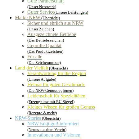
Gute Partnerschaft
(Unser Netzwerk)
Guter Service
(Unsere Leistungen)
Marke NRW
(Übersicht)
Sicher und ehrlich aus NRW
(Unser Zeichen)
Ausgezeichnete Betriebe
(Das Betriebszeichen)
Geprüfte Qualität
(Das Produktzeichen)
Für alle
(Die Zeichennutzer)
Land der Vielfalt
(Übersicht)
Verantwortung für die Region
(Unsere Aufgabe)
Heimat für guten Geschmack
(Die NRW-Genussregionen)
Leidenschaft für Spezialitäten
(Erzeugnisse mit EU-Siegel)
Kleines Wissen für großen Genuss
(Rezepte & mehr)
NRW-Stories
(Übersicht)
NRW is(s)t gut! informiert
(Neues aus dem Verein)
Innovationen und Visionen