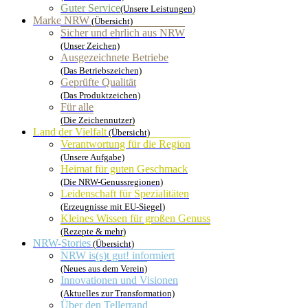
Guter Service
(Unsere Leistungen)
Marke NRW
(Übersicht)
Sicher und ehrlich aus NRW
(Unser Zeichen)
Ausgezeichnete Betriebe
(Das Betriebszeichen)
Geprüfte Qualität
(Das Produktzeichen)
Für alle
(Die Zeichennutzer)
Land der Vielfalt
(Übersicht)
Verantwortung für die Region
(Unsere Aufgabe)
Heimat für guten Geschmack
(Die NRW-Genussregionen)
Leidenschaft für Spezialitäten
(Erzeugnisse mit EU-Siegel)
Kleines Wissen für großen Genuss
(Rezepte & mehr)
NRW-Stories
(Übersicht)
NRW is(s)t gut! informiert
(Neues aus dem Verein)
Innovationen und Visionen
(Aktuelles zur Transformation)
Über den Tellerrand