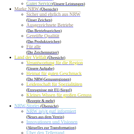
Guter Service
(Unsere Leistungen)
Marke NRW
(Übersicht)
Sicher und ehrlich aus NRW
(Unser Zeichen)
Ausgezeichnete Betriebe
(Das Betriebszeichen)
Geprüfte Qualität
(Das Produktzeichen)
Für alle
(Die Zeichennutzer)
Land der Vielfalt
(Übersicht)
Verantwortung für die Region
(Unsere Aufgabe)
Heimat für guten Geschmack
(Die NRW-Genussregionen)
Leidenschaft für Spezialitäten
(Erzeugnisse mit EU-Siegel)
Kleines Wissen für großen Genuss
(Rezepte & mehr)
NRW-Stories
(Übersicht)
NRW is(s)t gut! informiert
(Neues aus dem Verein)
Innovationen und Visionen
(Aktuelles zur Transformation)
Über den Tellerrand