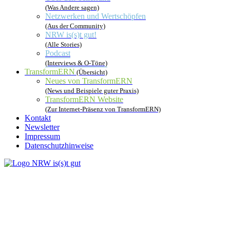
(Was Andere sagen)
Netzwerken und Wertschöpfen
(Aus der Community)
NRW is(s)t gut!
(Alle Stories)
Podcast
(Interviews & O-Töne)
TransformERN
(Übersicht)
Neues von TransformERN
(News und Beispiele guter Praxis)
TransformERN Website
(Zur Internet-Präsenz von TransformERN)
Kontakt
Newsletter
Impressum
Datenschutzhinweise