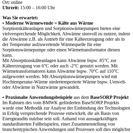
Ort: online
Uhrzeit:
15:00 – 16:00 Uhr
Was Sie erwartet:
• Moderne Wärmewende = Kälte aus Wärme
Sorptionskälteanlagen und Sorptionswärmepumpen bieten eine
vielversprechende Möglichkeit, Abwärme sinnvoll zu nutzen, indem
die Abwärme z.B. als Antrieb für eine Kälteerzeugung oder als in
der Temperatur aufzuwertende Wärmequelle für eine
Sorptionswärmepumpe oder einen Wärmetransformator dienen
kann.
Mit Absorptionskälteanlagen kann Abwärme bspw. 85°C zur
Kälteerzeugung von 6°C oder auch -2°C genutzt werden. Mit
Wärmetransformatoren kann Abwärme bspw. 70°C auf 110°C
aufgewertet werden. Mit Absorptionswärmepumpen wird mit
Hochtemperatur-Wärme niedertemperierte Wärme bspw. Umwelt-
oder Abwärme in Nutzwärme gewandelt.
• Praxisnahe Anwendungsbeispiele
aus dem
BaseSORP Projekt
Im Rahmen des vom BMWK geförderten BaseSORP Projekts
wurde eine Methodik zur Analyse der Einbindung der Technologien
in Erfolg versprechende Prozesse entwickelt, die als Basis von
Energieaudits nutzbar sein soll. Anhand von aussagekräftigen
standardisierten Fallbeispielen, einer Zusammenstellung von
branchentypischen Anwendungen und Prozessen soll dies möglichst