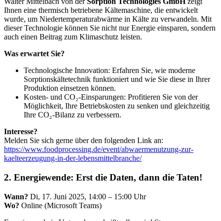
Walter Mittelbach von der
Sorption Technologies GmbH
zeigt
Ihnen eine thermisch betriebene Kältemaschine, die entwickelt
wurde, um Niedertemperaturabwärme in Kälte zu verwandeln. Mit
dieser Technologie können Sie nicht nur Energie einsparen, sondern
auch einen Beitrag zum Klimaschutz leisten.
Was erwartet Sie?
Technologische Innovation: Erfahren Sie, wie moderne
Sorptionskältetechnik funktioniert und wie Sie diese in Ihrer
Produktion einsetzen können.
Kosten- und CO₂-Einsparungen: Profitieren Sie von der
Möglichkeit, Ihre Betriebskosten zu senken und gleichzeitig
Ihre CO₂-Bilanz zu verbessern.
Interesse?
Melden Sie sich gerne über den folgenden Link an:
https://www.foodprocessing.de/event/abwaermenutzung-zur-
kaelteerzeugung-in-der-lebensmittelbranche/
2. Energiewende: Erst die Daten, dann die Taten!
Wann?
Di, 17. Juni 2025, 14:00 – 15:00 Uhr
Wo?
Online (Microsoft Teams)