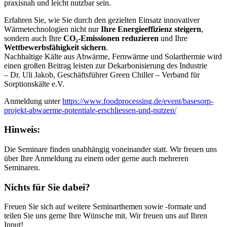
praxisnah und leicht nutzbar sein.
Erfahren Sie, wie Sie durch den gezielten Einsatz innovativer
Wärmetechnologien nicht nur
Ihre Energieeffizienz steigern
,
sondern auch Ihre
CO₂-Emissionen reduzieren
und Ihre
Wettbewerbsfähigkeit sichern
.
Nachhaltige Kälte aus Abwärme, Fernwärme und Solarthermie wird
einen großen Beitrag leisten zur Dekarbonisierung des Industrie
– Dr. Uli Jakob, Geschäftsführer Green Chiller – Verband für
Sorptionskälte e.V.
Anmeldung unter
https://www.foodprocessing.de/event/basesorp-
projekt-abwaerme-potentiale-erschliessen-und-nutzen/
Hinweis:
Die Seminare finden unabhängig voneinander statt. Wir freuen uns
über Ihre Anmeldung zu einem oder gerne auch mehreren
Seminaren.
Nichts für Sie dabei?
Freuen Sie sich auf weitere Seminarthemen sowie -formate und
teilen Sie uns gerne Ihre Wünsche mit. Wir freuen uns auf Ihren
Input!