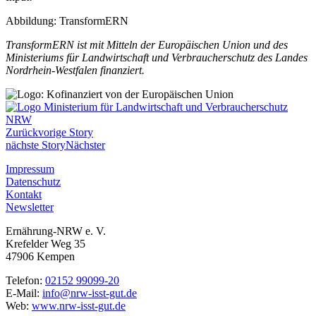
Abbildung: TransformERN
TransformERN ist mit Mitteln der Europäischen Union und des
Ministeriums für Landwirtschaft und Verbraucherschutz des Landes
Nordrhein-Westfalen finanziert.
Zurück
vorige Story
nächste Story
Nächster
Impressum
Datenschutz
Kontakt
Newsletter
Ernährung-NRW e. V.
Krefelder Weg 35
47906 Kempen
Telefon:
02152 99099-20
E-Mail:
info@nrw-isst-gut.de
Web:
www.nrw-isst-gut.de