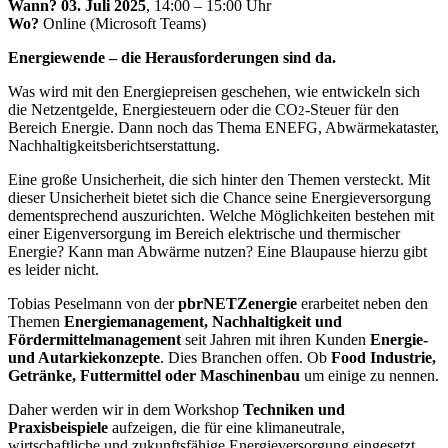
Wann?
03. Juli 2025
, 14:00 – 15:00 Uhr
Wo?
Online (Microsoft Teams)
Energiewende – die Herausforderungen sind da.
Was wird mit den Energiepreisen geschehen, wie entwickeln sich
die Netzentgelde, Energiesteuern oder die CO
-Steuer für den
2
Bereich Energie. Dann noch das Thema ENEFG, Abwärmekataster,
Nachhaltigkeitsberichtserstattung.
Eine große Unsicherheit, die sich hinter den Themen versteckt. Mit
dieser Unsicherheit bietet sich die Chance seine Energieversorgung
dementsprechend auszurichten. Welche Möglichkeiten bestehen mit
einer Eigenversorgung im Bereich elektrische und thermischer
Energie? Kann man Abwärme nutzen? Eine Blaupause hierzu gibt
es leider nicht.
Tobias Peselmann von der
pbrNETZenergie
erarbeitet neben den
Themen
Energiemanagement, Nachhaltigkeit und
Fördermittelmanagement
seit Jahren mit ihren Kunden
Energie-
und Autarkiekonzepte
. Dies Branchen offen. Ob
Food Industrie,
Getränke, Futtermittel oder Maschinenbau
um einige zu nennen.
Daher werden wir in dem Workshop
Techniken und
Praxisbeispiele
aufzeigen, die für eine klimaneutrale,
wirtschaftliche und zukunftsfähige Energieversorgung eingesetzt