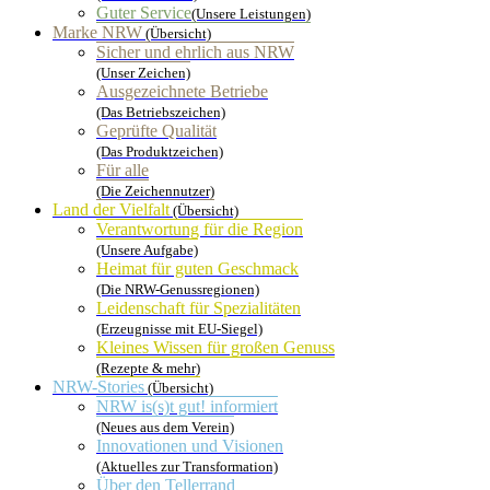
Guter Service
(Unsere Leistungen)
Marke NRW
(Übersicht)
Sicher und ehrlich aus NRW
(Unser Zeichen)
Ausgezeichnete Betriebe
(Das Betriebszeichen)
Geprüfte Qualität
(Das Produktzeichen)
Für alle
(Die Zeichennutzer)
Land der Vielfalt
(Übersicht)
Verantwortung für die Region
(Unsere Aufgabe)
Heimat für guten Geschmack
(Die NRW-Genussregionen)
Leidenschaft für Spezialitäten
(Erzeugnisse mit EU-Siegel)
Kleines Wissen für großen Genuss
(Rezepte & mehr)
NRW-Stories
(Übersicht)
NRW is(s)t gut! informiert
(Neues aus dem Verein)
Innovationen und Visionen
(Aktuelles zur Transformation)
Über den Tellerrand