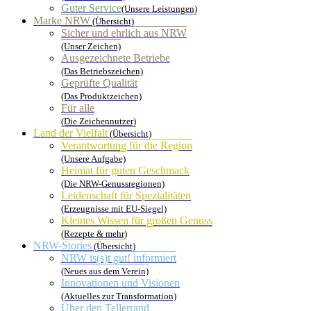
Guter Service
(Unsere Leistungen)
Marke NRW
(Übersicht)
Sicher und ehrlich aus NRW
(Unser Zeichen)
Ausgezeichnete Betriebe
(Das Betriebszeichen)
Geprüfte Qualität
(Das Produktzeichen)
Für alle
(Die Zeichennutzer)
Land der Vielfalt
(Übersicht)
Verantwortung für die Region
(Unsere Aufgabe)
Heimat für guten Geschmack
(Die NRW-Genussregionen)
Leidenschaft für Spezialitäten
(Erzeugnisse mit EU-Siegel)
Kleines Wissen für großen Genuss
(Rezepte & mehr)
NRW-Stories
(Übersicht)
NRW is(s)t gut! informiert
(Neues aus dem Verein)
Innovationen und Visionen
(Aktuelles zur Transformation)
Über den Tellerrand