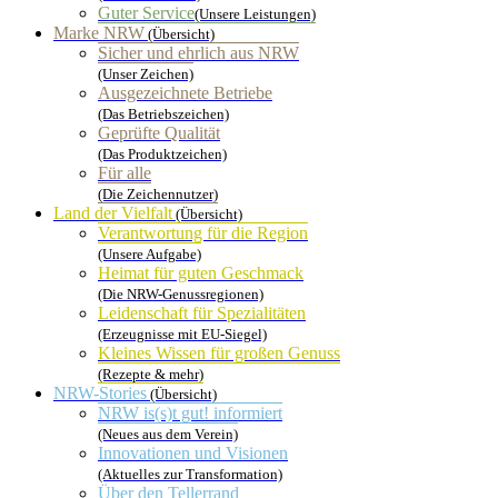
Guter Service
(Unsere Leistungen)
Marke NRW
(Übersicht)
Sicher und ehrlich aus NRW
(Unser Zeichen)
Ausgezeichnete Betriebe
(Das Betriebszeichen)
Geprüfte Qualität
(Das Produktzeichen)
Für alle
(Die Zeichennutzer)
Land der Vielfalt
(Übersicht)
Verantwortung für die Region
(Unsere Aufgabe)
Heimat für guten Geschmack
(Die NRW-Genussregionen)
Leidenschaft für Spezialitäten
(Erzeugnisse mit EU-Siegel)
Kleines Wissen für großen Genuss
(Rezepte & mehr)
NRW-Stories
(Übersicht)
NRW is(s)t gut! informiert
(Neues aus dem Verein)
Innovationen und Visionen
(Aktuelles zur Transformation)
Über den Tellerrand