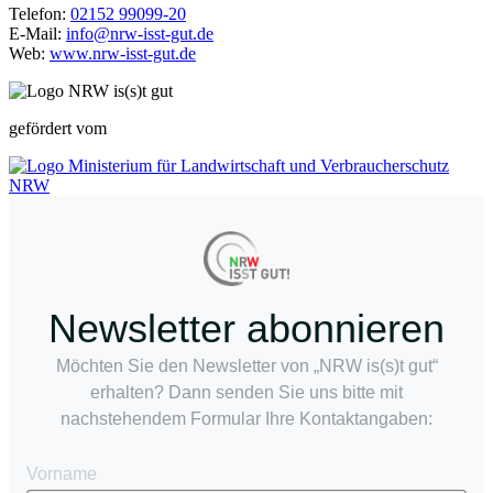
Telefon:
02152 99099-20
E-Mail:
info@nrw-isst-gut.de
Web:
www.nrw-isst-gut.de
gefördert vom
Newsletter abonnieren
Möchten Sie den Newsletter von „NRW is(s)t gut“
erhalten? Dann senden Sie uns bitte mit
nachstehendem Formular Ihre Kontaktangaben:
Vorname