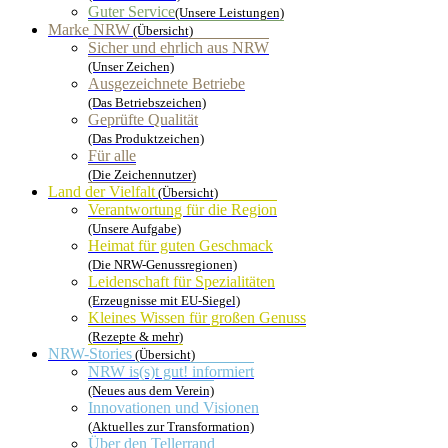
Guter Service
(Unsere Leistungen)
Marke NRW
(Übersicht)
Sicher und ehrlich aus NRW
(Unser Zeichen)
Ausgezeichnete Betriebe
(Das Betriebszeichen)
Geprüfte Qualität
(Das Produktzeichen)
Für alle
(Die Zeichennutzer)
Land der Vielfalt
(Übersicht)
Verantwortung für die Region
(Unsere Aufgabe)
Heimat für guten Geschmack
(Die NRW-Genussregionen)
Leidenschaft für Spezialitäten
(Erzeugnisse mit EU-Siegel)
Kleines Wissen für großen Genuss
(Rezepte & mehr)
NRW-Stories
(Übersicht)
NRW is(s)t gut! informiert
(Neues aus dem Verein)
Innovationen und Visionen
(Aktuelles zur Transformation)
Über den Tellerrand