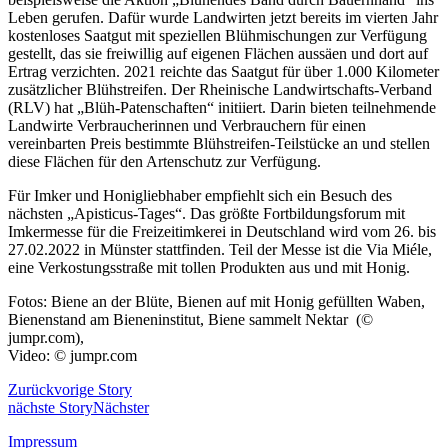
Leben gerufen. Dafür wurde Landwirten jetzt bereits im vierten Jahr
kostenloses Saatgut mit speziellen Blühmischungen zur Verfügung
gestellt, das sie freiwillig auf eigenen Flächen aussäen und dort auf
Ertrag verzichten. 2021 reichte das Saatgut für über 1.000 Kilometer
zusätzlicher Blühstreifen. Der Rheinische Landwirtschafts-Verband
(RLV) hat „Blüh-Patenschaften“ initiiert. Darin bieten teilnehmende
Landwirte Verbraucherinnen und Verbrauchern für einen
vereinbarten Preis bestimmte Blühstreifen-Teilstücke an und stellen
diese Flächen für den Artenschutz zur Verfügung.
Für Imker und Honigliebhaber empfiehlt sich ein Besuch des
nächsten „Apisticus-Tages“. Das größte Fortbildungsforum mit
Imkermesse für die Freizeitimkerei in Deutschland wird vom 26. bis
27.02.2022 in Münster stattfinden. Teil der Messe ist die Via Miéle,
eine Verkostungsstraße mit tollen Produkten aus und mit Honig.
Fotos: Biene an der Blüte, Bienen auf mit Honig gefüllten Waben,
Bienenstand am Bieneninstitut, Biene sammelt Nektar (©
jumpr.com),
Video: © jumpr.com
Zurück
vorige Story
nächste Story
Nächster
Impressum