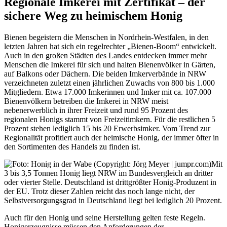
Regionale Imkerei mit Zertifikat – der
sichere Weg zu heimischem Honig
Bienen begeistern die Menschen in Nordrhein-Westfalen, in den
letzten Jahren hat sich ein regelrechter „Bienen-Boom“ entwickelt.
Auch in den großen Städten des Landes entdecken immer mehr
Menschen die Imkerei für sich und halten Bienenvölker in Gärten,
auf Balkons oder Dächern. Die beiden Imkerverbände in NRW
verzeichneten zuletzt einen jährlichen Zuwachs von 800 bis 1.000
Mitgliedern. Etwa 17.000 Imkerinnen und Imker mit ca. 107.000
Bienenvölkern betreiben die Imkerei in NRW meist
nebenerwerblich in ihrer Freizeit und rund 95 Prozent des
regionalen Honigs stammt von Freizeitimkern. Für die restlichen 5
Prozent stehen lediglich 15 bis 20 Erwerbsimker. Vom Trend zur
Regionalität profitiert auch der heimische Honig, der immer öfter in
den Sortimenten des Handels zu finden ist.
Mit
3 bis 3,5 Tonnen Honig liegt NRW im Bundesvergleich an dritter
oder vierter Stelle. Deutschland ist drittgrößter Honig-Produzent in
der EU. Trotz dieser Zahlen reicht das noch lange nicht, der
Selbstversorgungsgrad in Deutschland liegt bei lediglich 20 Prozent.
Auch für den Honig und seine Herstellung gelten feste Regeln.
Honigerzeugnisse müssen den Anforderungen der