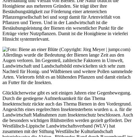
Arterhaltung und Vielfalt von Bienen. Die Natur braucht die
Honigbiene aus mehreren Gründen. Sie trägt über ihre
Bestäubungstätigkeit zur Förderung einer artenreichen
Pflanzengesellschaft bei und sorgt damit für Artenvielfalt von
Pflanzen und Tieren. Und in der Landwirtschaft ist die
Bestäubungsleistung der Bienen ein wesentlicher Punkt für die
Erträge vieler Nutzpflanzen. Damit ist die Honigbiene in vielerlei
Hinsicht systemrelevant.
Allerdings wurde die Bedeutung der Bienen lange Zeit aus den
Augen verloren. Im Gegenteil, zahlreiche Faktoren in Umwelt,
Landwirtschaft und Landschaftsbild entwickelten sich sehr zum
Nachteil für Honig- und Wildbienen und weitere Pollen sammelnde
Arten. Vielerorts fehlt es an blühenden Pflanzen und damit einfach
an Futter für die Insekten.
Glücklicherweise gibt es seit einigen Jahren eine Gegenbewegung.
Durch die gestiegene Aufmerksamkeit für das Thema
Insektenschutz rückte auch das Thema Bienen in den Vordergrund.
Angesichts eines regelrechten Insektensterbens wurden u. a. für die
Landwirtschaft Maßnahmen zum Insektenschutz beschlossen. Auch
die besonders wichtigen Blühstreifen werden gezielt gefördert. Der
Westfälisch-Lippische Landwirtschaftsverband (WLV) hat
zusammen mit der Stiftung Westfälische Kulturlandschaft
beispielsweise die Aktion „Blühendes Band durch Bauernhand“ ins