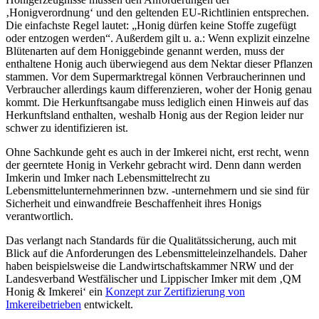
‚Honigverordnung‘ und den geltenden EU-Richtlinien entsprechen.
Die einfachste Regel lautet: „Honig dürfen keine Stoffe zugefügt
oder entzogen werden“. Außerdem gilt u. a.: Wenn explizit einzelne
Blütenarten auf dem Honiggebinde genannt werden, muss der
enthaltene Honig auch überwiegend aus dem Nektar dieser Pflanzen
stammen. Vor dem Supermarktregal können Verbraucherinnen und
Verbraucher allerdings kaum differenzieren, woher der Honig genau
kommt. Die Herkunftsangabe muss lediglich einen Hinweis auf das
Herkunftsland enthalten, weshalb Honig aus der Region leider nur
schwer zu identifizieren ist.
Ohne Sachkunde geht es auch in der Imkerei nicht, erst recht, wenn
der geerntete Honig in Verkehr gebracht wird. Denn dann werden
Imkerin und Imker nach Lebensmittelrecht zu
Lebensmittelunternehmerinnen bzw. -unternehmern und sie sind für
Sicherheit und einwandfreie Beschaffenheit ihres Honigs
verantwortlich.
Das verlangt nach Standards für die Qualitätssicherung, auch mit
Blick auf die Anforderungen des Lebensmitteleinzelhandels. Daher
haben beispielsweise die Landwirtschaftskammer NRW und der
Landesverband Westfälischer und Lippischer Imker mit dem ‚QM
Honig & Imkerei‘ ein
Konzept zur Zertifizierung von
Imkereibetrieben
entwickelt.