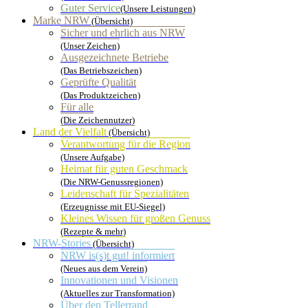
Guter Service
(Unsere Leistungen)
Marke NRW
(Übersicht)
Sicher und ehrlich aus NRW
(Unser Zeichen)
Ausgezeichnete Betriebe
(Das Betriebszeichen)
Geprüfte Qualität
(Das Produktzeichen)
Für alle
(Die Zeichennutzer)
Land der Vielfalt
(Übersicht)
Verantwortung für die Region
(Unsere Aufgabe)
Heimat für guten Geschmack
(Die NRW-Genussregionen)
Leidenschaft für Spezialitäten
(Erzeugnisse mit EU-Siegel)
Kleines Wissen für großen Genuss
(Rezepte & mehr)
NRW-Stories
(Übersicht)
NRW is(s)t gut! informiert
(Neues aus dem Verein)
Innovationen und Visionen
(Aktuelles zur Transformation)
Über den Tellerrand