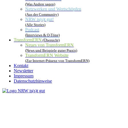
(Was Andere sagen)
Netzwerken und Wertschöpfen
(Aus der Community)
NRW is(s)t gut!
(Alle Stories)
Podcast
(Interviews & O-Töne)
TransformERN
(Übersicht)
Neues von TransformERN
(News und Beispiele guter Praxis)
TransformERN Website
(Zur Internet-Präsenz von TransformERN)
Kontakt
Newsletter
Impressum
Datenschutzhinweise