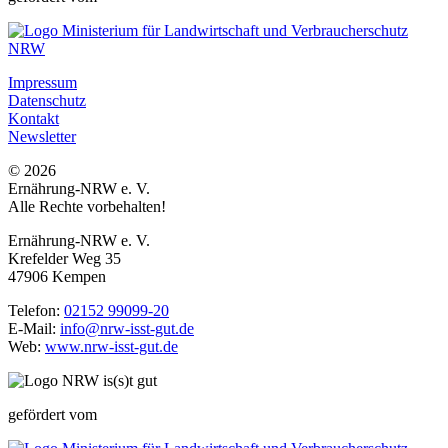
Impressum
Datenschutz
Kontakt
Newsletter
© 2026
Ernährung-NRW e. V.
Alle Rechte vorbehalten!
Ernährung-NRW e. V.
Krefelder Weg 35
47906 Kempen
Telefon:
02152 99099-20
E-Mail:
info@nrw-isst-gut.de
Web:
www.nrw-isst-gut.de
gefördert vom