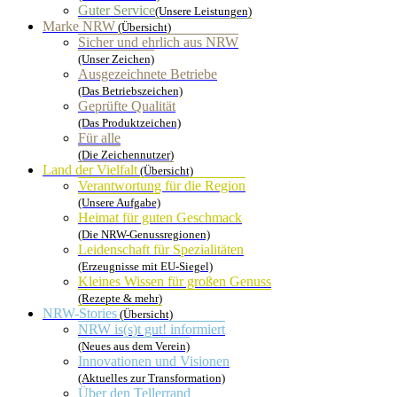
Guter Service
(Unsere Leistungen)
Marke NRW
(Übersicht)
Sicher und ehrlich aus NRW
(Unser Zeichen)
Ausgezeichnete Betriebe
(Das Betriebszeichen)
Geprüfte Qualität
(Das Produktzeichen)
Für alle
(Die Zeichennutzer)
Land der Vielfalt
(Übersicht)
Verantwortung für die Region
(Unsere Aufgabe)
Heimat für guten Geschmack
(Die NRW-Genussregionen)
Leidenschaft für Spezialitäten
(Erzeugnisse mit EU-Siegel)
Kleines Wissen für großen Genuss
(Rezepte & mehr)
NRW-Stories
(Übersicht)
NRW is(s)t gut! informiert
(Neues aus dem Verein)
Innovationen und Visionen
(Aktuelles zur Transformation)
Über den Tellerrand