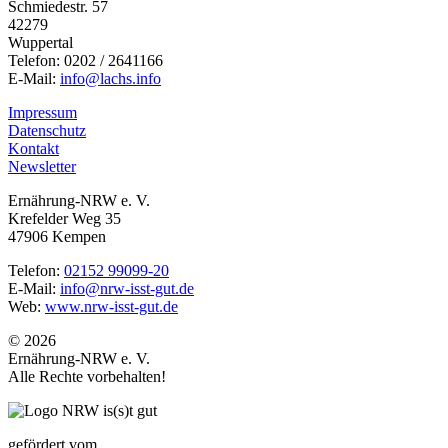
Schmiedestr. 57
42279
Wuppertal
Telefon: 0202 / 2641166
E-Mail:
info@lachs.info
Impressum
Datenschutz
Kontakt
Newsletter
Ernährung-NRW e. V.
Krefelder Weg 35
47906 Kempen
Telefon:
02152 99099-20
E-Mail:
info@nrw-isst-gut.de
Web:
www.nrw-isst-gut.de
© 2026
Ernährung-NRW e. V.
Alle Rechte vorbehalten!
gefördert vom