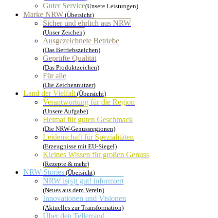
Guter Service
(Unsere Leistungen)
Marke NRW
(Übersicht)
Sicher und ehrlich aus NRW
(Unser Zeichen)
Ausgezeichnete Betriebe
(Das Betriebszeichen)
Geprüfte Qualität
(Das Produktzeichen)
Für alle
(Die Zeichennutzer)
Land der Vielfalt
(Übersicht)
Verantwortung für die Region
(Unsere Aufgabe)
Heimat für guten Geschmack
(Die NRW-Genussregionen)
Leidenschaft für Spezialitäten
(Erzeugnisse mit EU-Siegel)
Kleines Wissen für großen Genuss
(Rezepte & mehr)
NRW-Stories
(Übersicht)
NRW is(s)t gut! informiert
(Neues aus dem Verein)
Innovationen und Visionen
(Aktuelles zur Transformation)
Über den Tellerrand