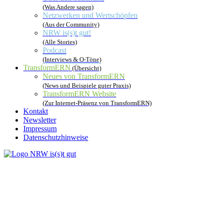
(Was Andere sagen)
Netzwerken und Wertschöpfen
(Aus der Community)
NRW is(s)t gut!
(Alle Stories)
Podcast
(Interviews & O-Töne)
TransformERN
(Übersicht)
Neues von TransformERN
(News und Beispiele guter Praxis)
TransformERN Website
(Zur Internet-Präsenz von TransformERN)
Kontakt
Newsletter
Impressum
Datenschutzhinweise