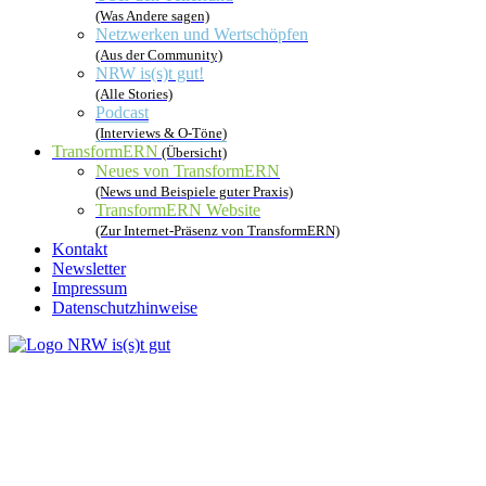
(Was Andere sagen)
Netzwerken und Wertschöpfen
(Aus der Community)
NRW is(s)t gut!
(Alle Stories)
Podcast
(Interviews & O-Töne)
TransformERN
(Übersicht)
Neues von TransformERN
(News und Beispiele guter Praxis)
TransformERN Website
(Zur Internet-Präsenz von TransformERN)
Kontakt
Newsletter
Impressum
Datenschutzhinweise