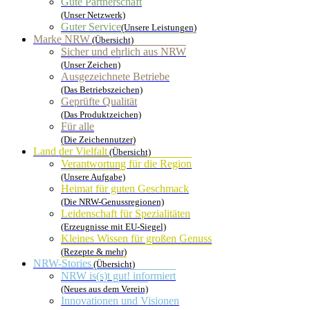
Gute Partnerschaft
(Unser Netzwerk)
Guter Service
(Unsere Leistungen)
Marke NRW
(Übersicht)
Sicher und ehrlich aus NRW
(Unser Zeichen)
Ausgezeichnete Betriebe
(Das Betriebszeichen)
Geprüfte Qualität
(Das Produktzeichen)
Für alle
(Die Zeichennutzer)
Land der Vielfalt
(Übersicht)
Verantwortung für die Region
(Unsere Aufgabe)
Heimat für guten Geschmack
(Die NRW-Genussregionen)
Leidenschaft für Spezialitäten
(Erzeugnisse mit EU-Siegel)
Kleines Wissen für großen Genuss
(Rezepte & mehr)
NRW-Stories
(Übersicht)
NRW is(s)t gut! informiert
(Neues aus dem Verein)
Innovationen und Visionen