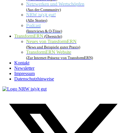
Netzwerken und Wertschöpfen
(Aus der Community)
NRW is(s)t gut!
(Alle Stories)
Podcast
(Interviews & O-Töne)
TransformERN
(Übersicht)
Neues von TransformERN
(News und Beispiele guter Praxis)
TransformERN Website
(Zur Internet-Präsenz von TransformERN)
Kontakt
Newsletter
Impressum
Datenschutzhinweise