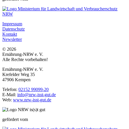
Impressum
Datenschutz
Kontakt
Newsletter
© 2026
Ernährung-NRW e. V.
Alle Rechte vorbehalten!
Ernährung-NRW e. V.
Krefelder Weg 35
47906 Kempen
Telefon:
02152 99099-20
E-Mail:
info@nrw-isst-gut.de
Web:
www.nrw-isst-gut.de
gefördert vom