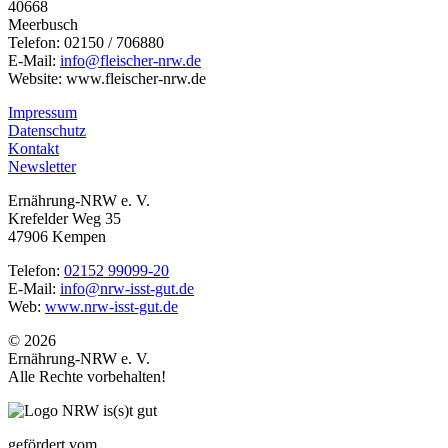
40668
Meerbusch
Telefon: 02150 / 706880
E-Mail:
info@fleischer-nrw.de
Website: www.fleischer-nrw.de
Impressum
Datenschutz
Kontakt
Newsletter
Ernährung-NRW e. V.
Krefelder Weg 35
47906 Kempen
Telefon:
02152 99099-20
E-Mail:
info@nrw-isst-gut.de
Web:
www.nrw-isst-gut.de
© 2026
Ernährung-NRW e. V.
Alle Rechte vorbehalten!
gefördert vom