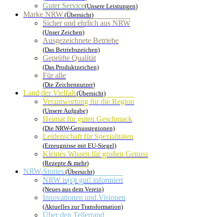
Guter Service
(Unsere Leistungen)
Marke NRW
(Übersicht)
Sicher und ehrlich aus NRW
(Unser Zeichen)
Ausgezeichnete Betriebe
(Das Betriebszeichen)
Geprüfte Qualität
(Das Produktzeichen)
Für alle
(Die Zeichennutzer)
Land der Vielfalt
(Übersicht)
Verantwortung für die Region
(Unsere Aufgabe)
Heimat für guten Geschmack
(Die NRW-Genussregionen)
Leidenschaft für Spezialitäten
(Erzeugnisse mit EU-Siegel)
Kleines Wissen für großen Genuss
(Rezepte & mehr)
NRW-Stories
(Übersicht)
NRW is(s)t gut! informiert
(Neues aus dem Verein)
Innovationen und Visionen
(Aktuelles zur Transformation)
Über den Tellerrand