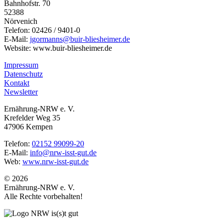
Bahnhofstr. 70
52388
Nörvenich
Telefon: 02426 / 9401-0
E-Mail:
jgormanns@buir-bliesheimer.de
Website: www.buir-bliesheimer.de
Impressum
Datenschutz
Kontakt
Newsletter
Ernährung-NRW e. V.
Krefelder Weg 35
47906 Kempen
Telefon:
02152 99099-20
E-Mail:
info@nrw-isst-gut.de
Web:
www.nrw-isst-gut.de
© 2026
Ernährung-NRW e. V.
Alle Rechte vorbehalten!