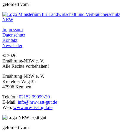
gefördert vom
Impressum
Datenschutz
Kontakt
Newsletter
© 2026
Ernährung-NRW e. V.
Alle Rechte vorbehalten!
Ernährung-NRW e. V.
Krefelder Weg 35
47906 Kempen
Telefon:
02152 99099-20
E-Mail:
info@nrw-isst-gut.de
Web:
www.nrw-isst-gut.de
gefördert vom