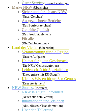
Guter Service
(Unsere Leistungen)
Marke NRW
(Übersicht)
Sicher und ehrlich aus NRW
(Unser Zeichen)
Ausgezeichnete Betriebe
(Das Betriebszeichen)
Geprüfte Qualität
(Das Produktzeichen)
Für alle
(Die Zeichennutzer)
Land der Vielfalt
(Übersicht)
Verantwortung für die Region
(Unsere Aufgabe)
Heimat für guten Geschmack
(Die NRW-Genussregionen)
Leidenschaft für Spezialitäten
(Erzeugnisse mit EU-Siegel)
Kleines Wissen für großen Genuss
(Rezepte & mehr)
NRW-Stories
(Übersicht)
NRW is(s)t gut! informiert
(Neues aus dem Verein)
Innovationen und Visionen
(Aktuelles zur Transformation)
Über den Tellerrand