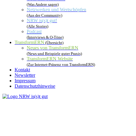
(Was Andere sagen)
Netzwerken und Wertschöpfen
(Aus der Community)
NRW is(s)t gut!
(Alle Stories)
Podcast
(Interviews & O-Töne)
TransformERN
(Übersicht)
Neues von TransformERN
(News und Beispiele guter Praxis)
TransformERN Website
(Zur Internet-Präsenz von TransformERN)
Kontakt
Newsletter
Impressum
Datenschutzhinweise