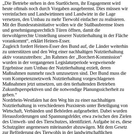
„Die Betriebe stehen in den Startlöchern, ihr Engagement wird
heute oftmals noch durch Vorgaben ausgebremst. Dies müssen wir
vereinfachen und Landwirtinnen und Landwirte in die Lage
versetzen, den Umbau zu mehr Tierwohl einfacher zu realisieren.
Mit der Bundesratsinitiative wollen wir die Stallbaubremse lösen
und genehmigungsrechtlich Türen öffnen, damit die
tierwohlgerechte Umstellung unserer Nutztierhaltung in der Fläche
vorankommt“, erklärt Heinen-Esser.
Zugleich fordert Heinen-Esser den Bund auf, die Länder weiterhin
zu unterstützen und den Weg einer nachhaltigen Nutztierhaltung
aktiv voranzutreiben: „Im Rahmen der „Borchert-Kommission“
wurden in der vergangenen Legislaturperiode wegweisende
Ergebnisse zum Umbau der Nutztierhaltung erzielt, deren
Maßnahmen nunmehr rasch umzusetzen sind. Der Bund muss die
vom Kompetenznetzwerk Nutztierhaltung vorgeschlagenen
Maßnahmen jetzt umsetzen, um den tierhaltenden Betrieben
Zukunftsperspektiven und die notwendige Planungssicherheit zu
geben.“
Nordrhein-Westfalen hat den Weg hin zu einer nachhaltigen
Nutztierhaltung in verschiedenen Praxistests unter Beteiligung von
Wirtschaft, Verbänden und Behörden aufgearbeitet. Dabei wurden
Herausforderungen und Spannungsfelder, etwa zwischen den Zielen
des Umwelt- und des Tierschutzes, identifiziert. Aufgabe ist es, diese
Schutzgüter angemessen miteinander abzuwägen. Mit dem Gesetz
zur Beförderung des Tierwohls in der landwirtschaftlichen