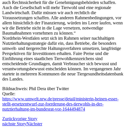
auch Rechtssicherheit für die Genehmigungsbehörden schaffen.
Auch die Gesellschaft will mehr Tierwohl und eine regionale
Landwirtschaft. Dafür müssen wir auch rechtlich die
Voraussetzungen schaffen. Alle anderen Rahmenbedingungen, vor
allem hinsichtlich der Finanzierung, würden ins Leere laufen, wenn
wir die Betriebe nicht in die Lage versetzen, notwendige
Baumaßnahmen vornehmen zu können.“
Nordrhein-Westfalen setzt sich im Rahmen seiner nachhaltigen
Nutztierhaltungsstrategie dafür ein, dass Betriebe, die besonders
umwelt- und tiergerechte Haltungsverfahren umsetzen, langfristige
Perspektiven für Investitionen erhalten. Faire Preise und die
Einführung eines staatlichen Tierwohlkennzeichens sind
entscheidende Grundlagen, damit Verbraucher sich bewusst und
verantwortungsbewusst entscheiden können. Im vergangenen Jahr
startete in mehreren Kommunen die neue Tiergesundheitsdatenbank
des Landes.
Bildnachweis: Phil Dera über Twitter
Quelle:
https://www.umwelt.nrw.de/presse/detail/ministerin-heinen-esser-
stellt-gesetzentwurf-zur-foerderung-des-tierwohls-in-der-
nutztierhaltung-im-bundesrat-vor-1644494874
Zurück
vorige Story
nächste Story
Nächster