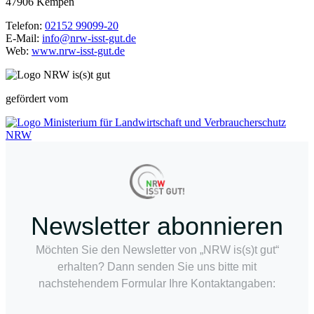
47906 Kempen
Telefon:
02152 99099-20
E-Mail:
info@nrw-isst-gut.de
Web:
www.nrw-isst-gut.de
gefördert vom
Newsletter abonnieren
Möchten Sie den Newsletter von „NRW is(s)t gut“
erhalten? Dann senden Sie uns bitte mit
nachstehendem Formular Ihre Kontaktangaben: