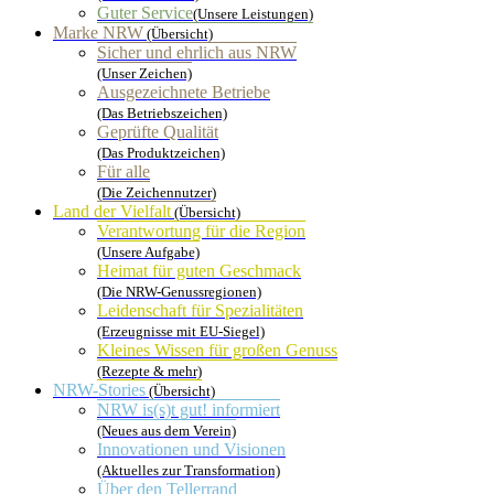
Guter Service
(Unsere Leistungen)
Marke NRW
(Übersicht)
Sicher und ehrlich aus NRW
(Unser Zeichen)
Ausgezeichnete Betriebe
(Das Betriebszeichen)
Geprüfte Qualität
(Das Produktzeichen)
Für alle
(Die Zeichennutzer)
Land der Vielfalt
(Übersicht)
Verantwortung für die Region
(Unsere Aufgabe)
Heimat für guten Geschmack
(Die NRW-Genussregionen)
Leidenschaft für Spezialitäten
(Erzeugnisse mit EU-Siegel)
Kleines Wissen für großen Genuss
(Rezepte & mehr)
NRW-Stories
(Übersicht)
NRW is(s)t gut! informiert
(Neues aus dem Verein)
Innovationen und Visionen
(Aktuelles zur Transformation)
Über den Tellerrand