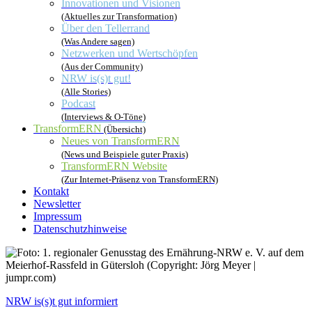
Innovationen und Visionen
(Aktuelles zur Transformation)
Über den Tellerrand
(Was Andere sagen)
Netzwerken und Wertschöpfen
(Aus der Community)
NRW is(s)t gut!
(Alle Stories)
Podcast
(Interviews & O-Töne)
TransformERN
(Übersicht)
Neues von TransformERN
(News und Beispiele guter Praxis)
TransformERN Website
(Zur Internet-Präsenz von TransformERN)
Kontakt
Newsletter
Impressum
Datenschutzhinweise
NRW is(s)t gut informiert