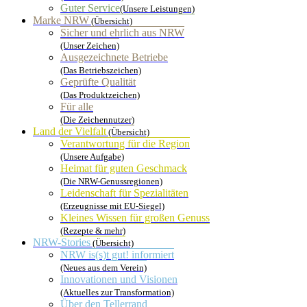
Guter Service
(Unsere Leistungen)
Marke NRW
(Übersicht)
Sicher und ehrlich aus NRW
(Unser Zeichen)
Ausgezeichnete Betriebe
(Das Betriebszeichen)
Geprüfte Qualität
(Das Produktzeichen)
Für alle
(Die Zeichennutzer)
Land der Vielfalt
(Übersicht)
Verantwortung für die Region
(Unsere Aufgabe)
Heimat für guten Geschmack
(Die NRW-Genussregionen)
Leidenschaft für Spezialitäten
(Erzeugnisse mit EU-Siegel)
Kleines Wissen für großen Genuss
(Rezepte & mehr)
NRW-Stories
(Übersicht)
NRW is(s)t gut! informiert
(Neues aus dem Verein)
Innovationen und Visionen
(Aktuelles zur Transformation)
Über den Tellerrand