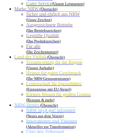
Guter Service
(Unsere Leistungen)
Marke NRW
(Übersicht)
Sicher und ehrlich aus NRW
(Unser Zeichen)
Ausgezeichnete Betriebe
(Das Betriebszeichen)
Geprüfte Qualität
(Das Produktzeichen)
Für alle
(Die Zeichennutzer)
Land der Vielfalt
(Übersicht)
Verantwortung für die Region
(Unsere Aufgabe)
Heimat für guten Geschmack
(Die NRW-Genussregionen)
Leidenschaft für Spezialitäten
(Erzeugnisse mit EU-Siegel)
Kleines Wissen für großen Genuss
(Rezepte & mehr)
NRW-Stories
(Übersicht)
NRW is(s)t gut! informiert
(Neues aus dem Verein)
Innovationen und Visionen
(Aktuelles zur Transformation)
Über den Tellerrand