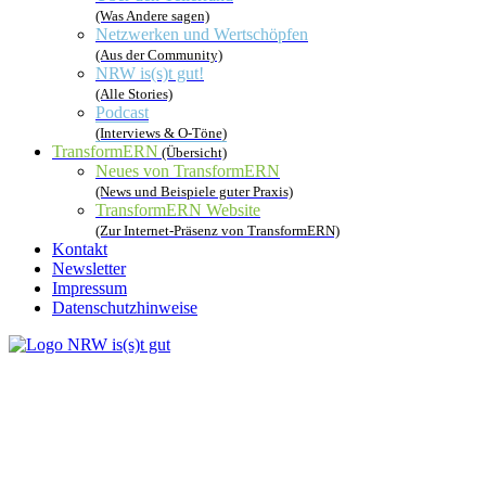
(Was Andere sagen)
Netzwerken und Wertschöpfen
(Aus der Community)
NRW is(s)t gut!
(Alle Stories)
Podcast
(Interviews & O-Töne)
TransformERN
(Übersicht)
Neues von TransformERN
(News und Beispiele guter Praxis)
TransformERN Website
(Zur Internet-Präsenz von TransformERN)
Kontakt
Newsletter
Impressum
Datenschutzhinweise