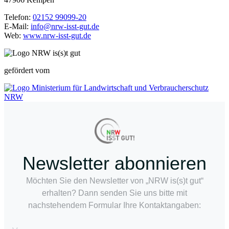
Telefon:
02152 99099-20
E-Mail:
info@nrw-isst-gut.de
Web:
www.nrw-isst-gut.de
gefördert vom
Newsletter abonnieren
Möchten Sie den Newsletter von „NRW is(s)t gut“
erhalten? Dann senden Sie uns bitte mit
nachstehendem Formular Ihre Kontaktangaben: