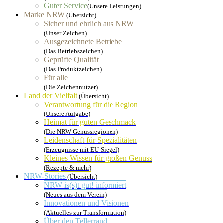
Guter Service
(Unsere Leistungen)
Marke NRW
(Übersicht)
Sicher und ehrlich aus NRW
(Unser Zeichen)
Ausgezeichnete Betriebe
(Das Betriebszeichen)
Geprüfte Qualität
(Das Produktzeichen)
Für alle
(Die Zeichennutzer)
Land der Vielfalt
(Übersicht)
Verantwortung für die Region
(Unsere Aufgabe)
Heimat für guten Geschmack
(Die NRW-Genussregionen)
Leidenschaft für Spezialitäten
(Erzeugnisse mit EU-Siegel)
Kleines Wissen für großen Genuss
(Rezepte & mehr)
NRW-Stories
(Übersicht)
NRW is(s)t gut! informiert
(Neues aus dem Verein)
Innovationen und Visionen
(Aktuelles zur Transformation)
Über den Tellerrand