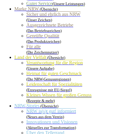
Guter Service
(Unsere Leistungen)
Marke NRW
(Übersicht)
Sicher und ehrlich aus NRW
(Unser Zeichen)
Ausgezeichnete Betriebe
(Das Betriebszeichen)
Geprüfte Qualität
(Das Produktzeichen)
Für alle
(Die Zeichennutzer)
Land der Vielfalt
(Übersicht)
Verantwortung für die Region
(Unsere Aufgabe)
Heimat für guten Geschmack
(Die NRW-Genussregionen)
Leidenschaft für Spezialitäten
(Erzeugnisse mit EU-Siegel)
Kleines Wissen für großen Genuss
(Rezepte & mehr)
NRW-Stories
(Übersicht)
NRW is(s)t gut! informiert
(Neues aus dem Verein)
Innovationen und Visionen
(Aktuelles zur Transformation)
Über den Tellerrand