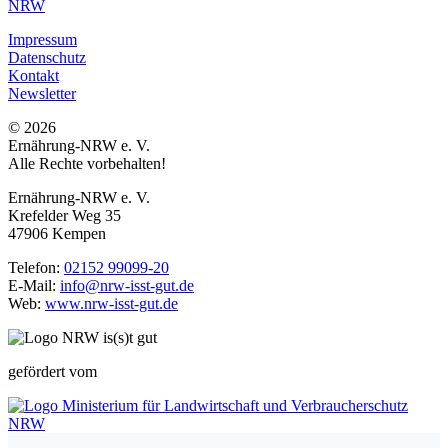
Impressum
Datenschutz
Kontakt
Newsletter
© 2026
Ernährung-NRW e. V.
Alle Rechte vorbehalten!
Ernährung-NRW e. V.
Krefelder Weg 35
47906 Kempen
Telefon:
02152 99099-20
E-Mail:
info@nrw-isst-gut.de
Web:
www.nrw-isst-gut.de
gefördert vom