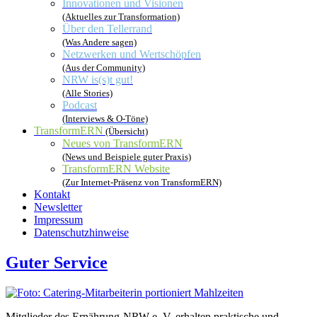
Innovationen und Visionen
(Aktuelles zur Transformation)
Über den Tellerrand
(Was Andere sagen)
Netzwerken und Wertschöpfen
(Aus der Community)
NRW is(s)t gut!
(Alle Stories)
Podcast
(Interviews & O-Töne)
TransformERN
(Übersicht)
Neues von TransformERN
(News und Beispiele guter Praxis)
TransformERN Website
(Zur Internet-Präsenz von TransformERN)
Kontakt
Newsletter
Impressum
Datenschutzhinweise
Guter Service
Mitglieder des Ernährung-NRW e. V. erhalten praktische und