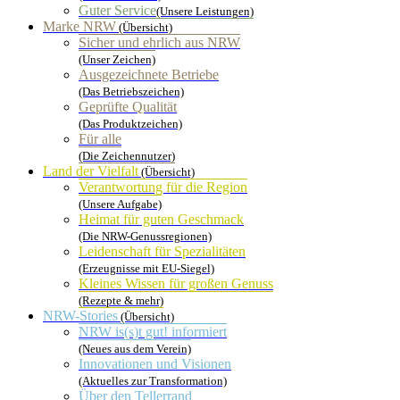
Guter Service
(Unsere Leistungen)
Marke NRW
(Übersicht)
Sicher und ehrlich aus NRW
(Unser Zeichen)
Ausgezeichnete Betriebe
(Das Betriebszeichen)
Geprüfte Qualität
(Das Produktzeichen)
Für alle
(Die Zeichennutzer)
Land der Vielfalt
(Übersicht)
Verantwortung für die Region
(Unsere Aufgabe)
Heimat für guten Geschmack
(Die NRW-Genussregionen)
Leidenschaft für Spezialitäten
(Erzeugnisse mit EU-Siegel)
Kleines Wissen für großen Genuss
(Rezepte & mehr)
NRW-Stories
(Übersicht)
NRW is(s)t gut! informiert
(Neues aus dem Verein)
Innovationen und Visionen
(Aktuelles zur Transformation)
Über den Tellerrand