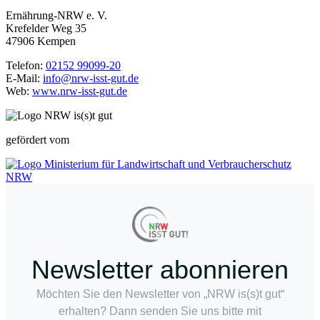
Ernährung-NRW e. V.
Krefelder Weg 35
47906 Kempen
Telefon:
02152 99099-20
E-Mail:
info@nrw-isst-gut.de
Web:
www.nrw-isst-gut.de
gefördert vom
Newsletter abonnieren
Möchten Sie den Newsletter von „NRW is(s)t gut“
erhalten? Dann senden Sie uns bitte mit