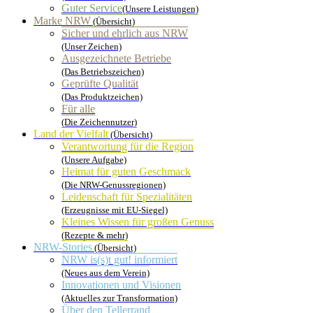
Guter Service
(Unsere Leistungen)
Marke NRW
(Übersicht)
Sicher und ehrlich aus NRW
(Unser Zeichen)
Ausgezeichnete Betriebe
(Das Betriebszeichen)
Geprüfte Qualität
(Das Produktzeichen)
Für alle
(Die Zeichennutzer)
Land der Vielfalt
(Übersicht)
Verantwortung für die Region
(Unsere Aufgabe)
Heimat für guten Geschmack
(Die NRW-Genussregionen)
Leidenschaft für Spezialitäten
(Erzeugnisse mit EU-Siegel)
Kleines Wissen für großen Genuss
(Rezepte & mehr)
NRW-Stories
(Übersicht)
NRW is(s)t gut! informiert
(Neues aus dem Verein)
Innovationen und Visionen
(Aktuelles zur Transformation)
Über den Tellerrand