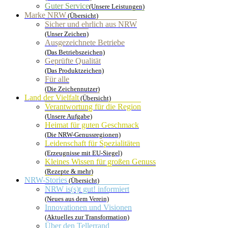
Guter Service
(Unsere Leistungen)
Marke NRW
(Übersicht)
Sicher und ehrlich aus NRW
(Unser Zeichen)
Ausgezeichnete Betriebe
(Das Betriebszeichen)
Geprüfte Qualität
(Das Produktzeichen)
Für alle
(Die Zeichennutzer)
Land der Vielfalt
(Übersicht)
Verantwortung für die Region
(Unsere Aufgabe)
Heimat für guten Geschmack
(Die NRW-Genussregionen)
Leidenschaft für Spezialitäten
(Erzeugnisse mit EU-Siegel)
Kleines Wissen für großen Genuss
(Rezepte & mehr)
NRW-Stories
(Übersicht)
NRW is(s)t gut! informiert
(Neues aus dem Verein)
Innovationen und Visionen
(Aktuelles zur Transformation)
Über den Tellerrand