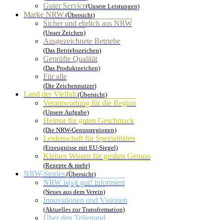
Guter Service
(Unsere Leistungen)
Marke NRW
(Übersicht)
Sicher und ehrlich aus NRW
(Unser Zeichen)
Ausgezeichnete Betriebe
(Das Betriebszeichen)
Geprüfte Qualität
(Das Produktzeichen)
Für alle
(Die Zeichennutzer)
Land der Vielfalt
(Übersicht)
Verantwortung für die Region
(Unsere Aufgabe)
Heimat für guten Geschmack
(Die NRW-Genussregionen)
Leidenschaft für Spezialitäten
(Erzeugnisse mit EU-Siegel)
Kleines Wissen für großen Genuss
(Rezepte & mehr)
NRW-Stories
(Übersicht)
NRW is(s)t gut! informiert
(Neues aus dem Verein)
Innovationen und Visionen
(Aktuelles zur Transformation)
Über den Tellerrand