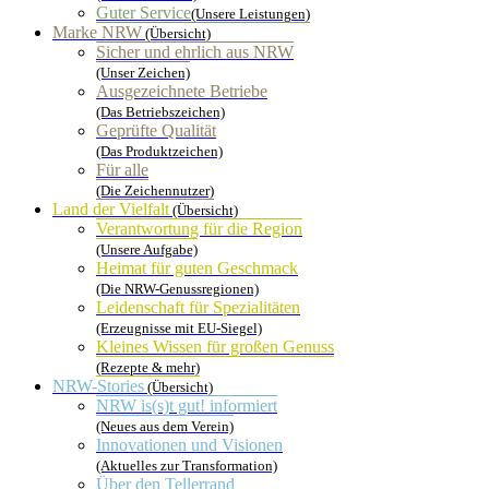
Guter Service
(Unsere Leistungen)
Marke NRW
(Übersicht)
Sicher und ehrlich aus NRW
(Unser Zeichen)
Ausgezeichnete Betriebe
(Das Betriebszeichen)
Geprüfte Qualität
(Das Produktzeichen)
Für alle
(Die Zeichennutzer)
Land der Vielfalt
(Übersicht)
Verantwortung für die Region
(Unsere Aufgabe)
Heimat für guten Geschmack
(Die NRW-Genussregionen)
Leidenschaft für Spezialitäten
(Erzeugnisse mit EU-Siegel)
Kleines Wissen für großen Genuss
(Rezepte & mehr)
NRW-Stories
(Übersicht)
NRW is(s)t gut! informiert
(Neues aus dem Verein)
Innovationen und Visionen
(Aktuelles zur Transformation)
Über den Tellerrand