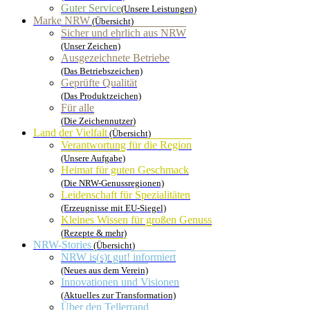
Guter Service
(Unsere Leistungen)
Marke NRW
(Übersicht)
Sicher und ehrlich aus NRW
(Unser Zeichen)
Ausgezeichnete Betriebe
(Das Betriebszeichen)
Geprüfte Qualität
(Das Produktzeichen)
Für alle
(Die Zeichennutzer)
Land der Vielfalt
(Übersicht)
Verantwortung für die Region
(Unsere Aufgabe)
Heimat für guten Geschmack
(Die NRW-Genussregionen)
Leidenschaft für Spezialitäten
(Erzeugnisse mit EU-Siegel)
Kleines Wissen für großen Genuss
(Rezepte & mehr)
NRW-Stories
(Übersicht)
NRW is(s)t gut! informiert
(Neues aus dem Verein)
Innovationen und Visionen
(Aktuelles zur Transformation)
Über den Tellerrand