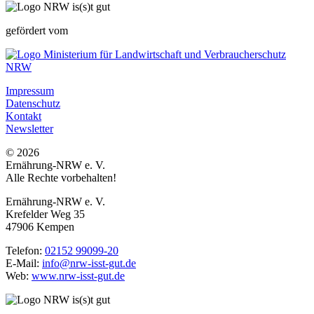
gefördert vom
Impressum
Datenschutz
Kontakt
Newsletter
© 2026
Ernährung-NRW e. V.
Alle Rechte vorbehalten!
Ernährung-NRW e. V.
Krefelder Weg 35
47906 Kempen
Telefon:
02152 99099-20
E-Mail:
info@nrw-isst-gut.de
Web:
www.nrw-isst-gut.de