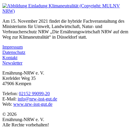
Am 15. November 2021 findet die hybride Fachveranstaltung des
Ministeriums für Umwelt, Landwirtschaft, Natur- und
Verbraucherschutz NRW „Die Ernährungswirtschaft NRW auf dem
Weg zur Klimaneutralität“ in Düsseldorf statt.
Impressum
Datenschutz
Kontakt
Newsletter
Ernährung-NRW e. V.
Krefelder Weg 35
47906 Kempen
Telefon:
02152 99099-20
E-Mail:
info@nrw-isst-gut.de
Web:
www.nrw-isst-gut.de
© 2026
Ernährung-NRW e. V.
Alle Rechte vorbehalten!