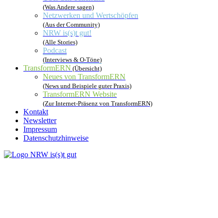
(Was Andere sagen)
Netzwerken und Wertschöpfen
(Aus der Community)
NRW is(s)t gut!
(Alle Stories)
Podcast
(Interviews & O-Töne)
TransformERN
(Übersicht)
Neues von TransformERN
(News und Beispiele guter Praxis)
TransformERN Website
(Zur Internet-Präsenz von TransformERN)
Kontakt
Newsletter
Impressum
Datenschutzhinweise