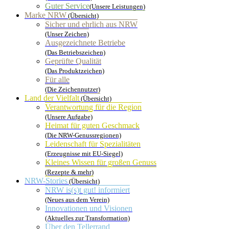
Guter Service
(Unsere Leistungen)
Marke NRW
(Übersicht)
Sicher und ehrlich aus NRW
(Unser Zeichen)
Ausgezeichnete Betriebe
(Das Betriebszeichen)
Geprüfte Qualität
(Das Produktzeichen)
Für alle
(Die Zeichennutzer)
Land der Vielfalt
(Übersicht)
Verantwortung für die Region
(Unsere Aufgabe)
Heimat für guten Geschmack
(Die NRW-Genussregionen)
Leidenschaft für Spezialitäten
(Erzeugnisse mit EU-Siegel)
Kleines Wissen für großen Genuss
(Rezepte & mehr)
NRW-Stories
(Übersicht)
NRW is(s)t gut! informiert
(Neues aus dem Verein)
Innovationen und Visionen
(Aktuelles zur Transformation)
Über den Tellerrand