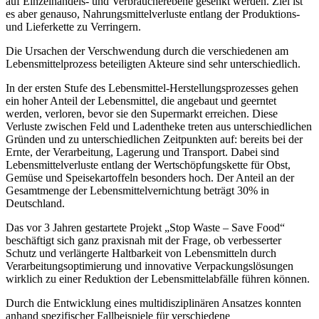
auf Einzelhandels- und Verbraucherebene gesenkt werden. Ziel ist
es aber genauso, Nahrungsmittelverluste entlang der Produktions-
und Lieferkette zu Verringern.
Die Ursachen der Verschwendung durch die verschiedenen am
Lebensmittelprozess beteiligten Akteure sind sehr unterschiedlich.
In der ersten Stufe des Lebensmittel-Herstellungsprozesses gehen
ein hoher Anteil der Lebensmittel, die angebaut und geerntet
werden, verloren, bevor sie den Supermarkt erreichen. Diese
Verluste zwischen Feld und Ladentheke treten aus unterschiedlichen
Gründen und zu unterschiedlichen Zeitpunkten auf: bereits bei der
Ernte, der Verarbeitung, Lagerung und Transport. Dabei sind
Lebensmittelverluste entlang der Wertschöpfungskette für Obst,
Gemüse und Speisekartoffeln besonders hoch. Der Anteil an der
Gesamtmenge der Lebensmittelvernichtung beträgt 30% in
Deutschland.
Das vor 3 Jahren gestartete Projekt „Stop Waste – Save Food“
beschäftigt sich ganz praxisnah mit der Frage, ob verbesserter
Schutz und verlängerte Haltbarkeit von Lebensmitteln durch
Verarbeitungsoptimierung und innovative Verpackungslösungen
wirklich zu einer Reduktion der Lebensmittelabfälle führen können.
Durch die Entwicklung eines multidisziplinären Ansatzes konnten
anhand spezifischer Fallbeispiele für verschiedene