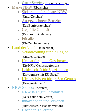
Guter Service
(Unsere Leistungen)
Marke NRW
(Übersicht)
Sicher und ehrlich aus NRW
(Unser Zeichen)
Ausgezeichnete Betriebe
(Das Betriebszeichen)
Geprüfte Qualität
(Das Produktzeichen)
Für alle
(Die Zeichennutzer)
Land der Vielfalt
(Übersicht)
Verantwortung für die Region
(Unsere Aufgabe)
Heimat für guten Geschmack
(Die NRW-Genussregionen)
Leidenschaft für Spezialitäten
(Erzeugnisse mit EU-Siegel)
Kleines Wissen für großen Genuss
(Rezepte & mehr)
NRW-Stories
(Übersicht)
NRW is(s)t gut! informiert
(Neues aus dem Verein)
Innovationen und Visionen
(Aktuelles zur Transformation)
Über den Tellerrand