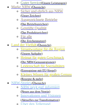
Guter Service
(Unsere Leistungen)
Marke NRW
(Übersicht)
Sicher und ehrlich aus NRW
(Unser Zeichen)
Ausgezeichnete Betriebe
(Das Betriebszeichen)
Geprüfte Qualität
(Das Produktzeichen)
Für alle
(Die Zeichennutzer)
Land der Vielfalt
(Übersicht)
Verantwortung für die Region
(Unsere Aufgabe)
Heimat für guten Geschmack
(Die NRW-Genussregionen)
Leidenschaft für Spezialitäten
(Erzeugnisse mit EU-Siegel)
Kleines Wissen für großen Genuss
(Rezepte & mehr)
NRW-Stories
(Übersicht)
NRW is(s)t gut! informiert
(Neues aus dem Verein)
Innovationen und Visionen
(Aktuelles zur Transformation)
Über den Tellerrand