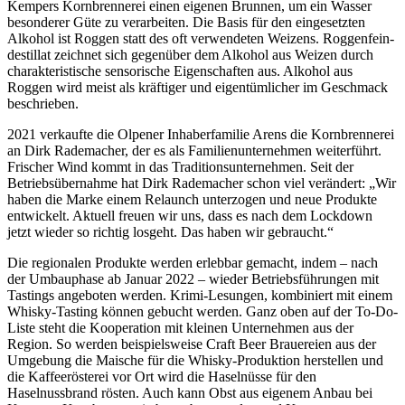
Kempers Kornbrennerei einen eigenen Brunnen, um ein Wasser
besonderer Güte zu verarbeiten. Die Basis für den eingesetzten
Alkohol ist Roggen statt des oft verwendeten Weizens. Roggenfein­
destillat zeichnet sich gegenüber dem Alkohol aus Weizen durch
charakteristi­sche sensorische Eigenschaften aus. Alkohol aus
Roggen wird meist als kräf­tiger und eigentümlicher im Geschmack
beschrieben.
2021 verkaufte die Olpener Inhaberfamilie Arens die Kornbrennerei
an Dirk Radema­cher, der es als Familienunternehmen weiterführt.
Frischer Wind kommt in das Traditionsunternehmen. Seit der
Betriebsübernahme hat Dirk Rademacher schon viel verändert: „Wir
haben die Marke einem Relaunch unterzogen und neue Produkte
entwickelt. Aktuell freuen wir uns, dass es nach dem Lockdown
jetzt wieder so richtig losgeht. Das haben wir gebraucht.“
Die regionalen Produkte werden erlebbar gemacht, indem – nach
der Umbauphase ab Januar 2022 – wieder Betriebsführungen mit
Tastings angeboten werden. Krimi-Lesungen, kombiniert mit einem
Whisky-Tasting können gebucht werden. Ganz oben auf der To-Do-
Liste steht die Kooperation mit kleinen Unternehmen aus der
Region. So werden beispielsweise Craft Beer Brauereien aus der
Umgebung die Maische für die Whisky-Produktion herstellen und
die Kaffeerösterei vor Ort wird die Haselnüsse für den
Haselnussbrand rösten. Auch kann Obst aus eigenem Anbau bei