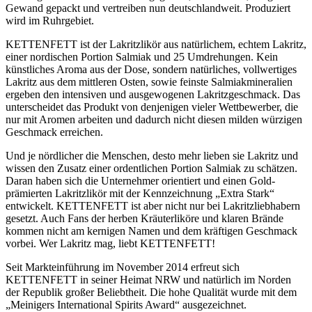
Gewand gepackt und vertreiben nun deutschlandweit. Produziert
wird im Ruhrgebiet.
KETTENFETT ist der Lakritzlikör aus natürlichem, echtem Lakritz,
einer nordischen Portion Salmiak und 25 Umdrehungen. Kein
künstliches Aroma aus der Dose, sondern natürliches, vollwertiges
Lakritz aus dem mittleren Osten, sowie feinste Salmiakmineralien
ergeben den intensiven und ausgewogenen Lakritzgeschmack. Das
unterscheidet das Produkt von denjenigen vieler Wettbewerber, die
nur mit Aro­men arbeiten und dadurch nicht diesen milden würzigen
Geschmack erreichen.
Und je nördlicher die Menschen, desto mehr lieben sie Lakritz und
wissen den Zu­satz einer ordentlichen Portion Salmiak zu schätzen.
Daran haben sich die Unternehmer orientiert und einen Gold-
prämierten Lakritzlikör mit der Kennzeichnung „Extra Stark“
entwickelt. KETTENFETT ist aber nicht nur bei Lakritzliebhabern
gesetzt. Auch Fans der herben Kräuterliköre und klaren Brände
kommen nicht am kernigen Namen und dem kräftigen Geschmack
vorbei. Wer Lakritz mag, liebt KETTENFETT!
Seit Markteinführung im November 2014 erfreut sich
KETTENFETT in seiner Heimat NRW und natürlich im Norden
der Republik großer Beliebtheit. Die hohe Qualität wurde mit dem
„Meinigers International Spirits Award“ ausgezeichnet.