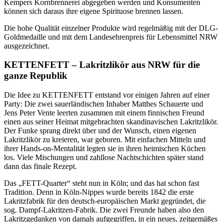
Kempers Kornbrennerei abgegeben werden und Konsumenten
können sich daraus ihre eigene Spirituose brennen lassen.
Die hohe Qualität einzelner Produkte wird regelmäßig mit der DLG-
Goldmedaille und mit dem Landesehrenpreis für Lebensmittel NRW
ausgezeichnet.
KETTENFETT – Lakritzlikör aus NRW für die
ganze Republik
Die Idee zu KETTENFETT entstand vor einigen Jahren auf einer
Party: Die zwei sauerländi­schen Inhaber Matthes Schauerte und
Jens Peter Vente leerten zusam­men mit einem finnischen Freund
einen aus seiner Heimat mitgebrachten skandinavi­schen Lakritzlikör.
Der Funke sprang direkt über und der Wunsch, einen eigenen
Lakritzlikör zu kreieren, war geboren. Mit einfachen Mitteln und
ihrer Hands-on-Mentalität legten sie in ihren heimischen Küchen
los. Viele Mischungen und zahl­lose Nachtschichten später stand
dann das finale Rezept.
Das „FETT-Quarter“ steht nun in Köln; und das hat schon fast
Tradition. Denn in Köln-Nippes wurde bereits 1842 die erste
Lakritzfabrik für den deutsch-europäischen Markt gegründet, die
sog. Dampf-Lakritzen-Fabrik. Die zwei Freunde haben also den
Lakritzgedanken von damals aufgegriffen, in ein neues, zeitgemäßes