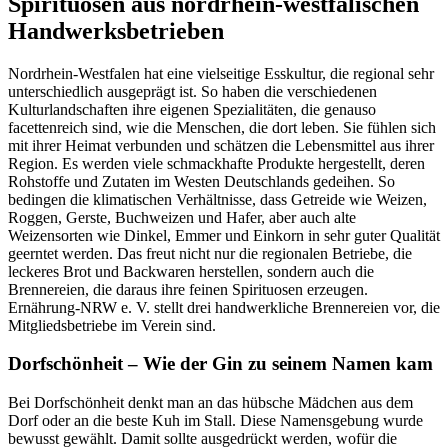
Spirituosen aus nordrhein-westfälischen
Handwerksbetrieben
Nordrhein-Westfalen hat eine vielseitige Esskultur, die regional sehr
unterschiedlich ausgeprägt ist. So haben die verschiedenen
Kulturlandschaften ihre eigenen Spezialitä­ten, die genauso
facettenreich sind, wie die Menschen, die dort leben. Sie fühlen sich
mit ihrer Heimat verbunden und schätzen die Lebensmittel aus ihrer
Region. Es werden viele schmackhafte Produkte hergestellt, deren
Rohstoffe und Zutaten im Westen Deutschlands gedeihen. So
bedingen die klimatischen Verhält­nisse, dass Getreide wie Weizen,
Roggen, Gerste, Buchweizen und Hafer, aber auch alte
Weizensorten wie Dinkel, Emmer und Einkorn in sehr guter Qualität
geerntet werden. Das freut nicht nur die regionalen Betriebe, die
leckeres Brot und Backwaren herstellen, sondern auch die
Brennereien, die daraus ihre feinen Spirituosen erzeu­gen.
Ernährung-NRW e. V. stellt drei handwerkliche Brennereien vor, die
Mitgliedsbetriebe im Verein sind.
Dorfschönheit – Wie der Gin zu seinem Namen kam
Bei Dorfschönheit denkt man an das hübsche Mädchen aus dem
Dorf oder an die beste Kuh im Stall. Diese Namensgebung wurde
bewusst gewählt. Damit sollte ausge­drückt werden, wofür die