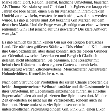
Marke steht: Dorf, Region, Heimat, ländliche Umge­bung, bäuerlich.
Als Thomas Kricsfalussy und Christian Link-Egbers vor knapp vier
Jahren die Idee hatten, einen Gin für Menschen in ihrem direkten
Umfeld zu entwickeln, wussten sie noch nicht, was daraus werden
würde. Es gab ja bereits rund 350 bekannte Gin Marken auf dem
deutschen Markt. Und die Frage war: „Benö­tigt man einen weiteren
regionalen Gin? Hat jemand auf uns gewartet?“ Die klare Antwort
war: „Ja.“
Es gab nämlich bis dahin keinen Gin aus der Region Bergisches
Land. Die nächsten größeren Städte wie Düsseldorf und Köln hatten
ihre Gin-Spezialitäten, aber damit konnten sich die beiden Gründer
aus Odenthal, zwischen Leverkusen und Bergisch Gladbach
gelegen, nicht identifizieren. Sie begannen, eine Rezeptur mit
heimischen Kräutern aus dem eigenen Garten zu entwickeln.
Hinzugefügt werden Zitronenver­bene, Mönchspfeffer, Apfeltrester,
Holunderblüten, Kornelkirsche u. v. m.
Nach dem Start und der Produktion der ersten Charge eroberten die
beiden Jungunter­nehmer Weihnachtsmärkte und die Gastronomie in
ihrer Umgebung. Im Lebensmitteleinzelhandel fuhren sie einzelne
Supermarktfilialen ab und platzierten ihre Spirituosen dort. Mit der
Zeit erweiterten sie nicht nur ihr Vertriebsnetz, sondern auch ihr
Sortiment. Heute umfasst es vier Spirituosensorten in
unterschiedlichen Packungsgebinden: Gin, Pink Gin, einen Likör