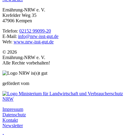
Ernährung-NRW e. V.
Krefelder Weg 35
47906 Kempen
Telefon:
02152 99099-20
E-Mail:
info@nrw-isst-gut.de
Web:
www.nrw-isst-gut.de
© 2026
Ernährung-NRW e. V.
Alle Rechte vorbehalten!
gefördert vom
Impressum
Datenschutz
Kontakt
Newsletter