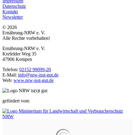
Impressum
Datenschutz
Kontakt
Newsletter
© 2026
Ernährung-NRW e. V.
Alle Rechte vorbehalten!
Ernährung-NRW e. V.
Krefelder Weg 35
47906 Kempen
Telefon:
02152 99099-20
E-Mail:
info@nrw-isst-gut.de
Web:
www.nrw-isst-gut.de
gefördert vom