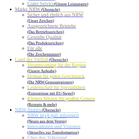
Guter Service
(Unsere Leistungen)
Marke NRW
(Übersicht)
Sicher und ehrlich aus NRW
(Unser Zeichen)
Ausgezeichnete Betriebe
(Das Betriebszeichen)
Geprüfte Qualität
(Das Produktzeichen)
Für alle
(Die Zeichennutzer)
Land der Vielfalt
(Übersicht)
Verantwortung für die Region
(Unsere Aufgabe)
Heimat für guten Geschmack
(Die NRW-Genussregionen)
Leidenschaft für Spezialitäten
(Erzeugnisse mit EU-Siegel)
Kleines Wissen für großen Genuss
(Rezepte & mehr)
NRW-Stories
(Übersicht)
NRW is(s)t gut! informiert
(Neues aus dem Verein)
Innovationen und Visionen
(Aktuelles zur Transformation)
Über den Tellerrand