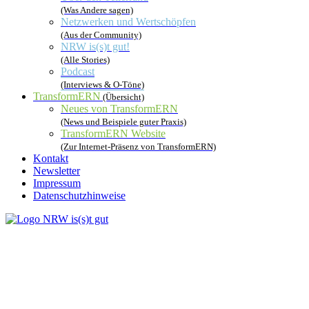
(Was Andere sagen)
Netzwerken und Wertschöpfen
(Aus der Community)
NRW is(s)t gut!
(Alle Stories)
Podcast
(Interviews & O-Töne)
TransformERN
(Übersicht)
Neues von TransformERN
(News und Beispiele guter Praxis)
TransformERN Website
(Zur Internet-Präsenz von TransformERN)
Kontakt
Newsletter
Impressum
Datenschutzhinweise