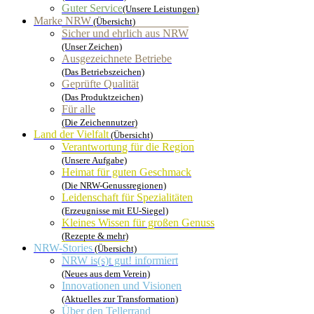
Guter Service
(Unsere Leistungen)
Marke NRW
(Übersicht)
Sicher und ehrlich aus NRW
(Unser Zeichen)
Ausgezeichnete Betriebe
(Das Betriebszeichen)
Geprüfte Qualität
(Das Produktzeichen)
Für alle
(Die Zeichennutzer)
Land der Vielfalt
(Übersicht)
Verantwortung für die Region
(Unsere Aufgabe)
Heimat für guten Geschmack
(Die NRW-Genussregionen)
Leidenschaft für Spezialitäten
(Erzeugnisse mit EU-Siegel)
Kleines Wissen für großen Genuss
(Rezepte & mehr)
NRW-Stories
(Übersicht)
NRW is(s)t gut! informiert
(Neues aus dem Verein)
Innovationen und Visionen
(Aktuelles zur Transformation)
Über den Tellerrand